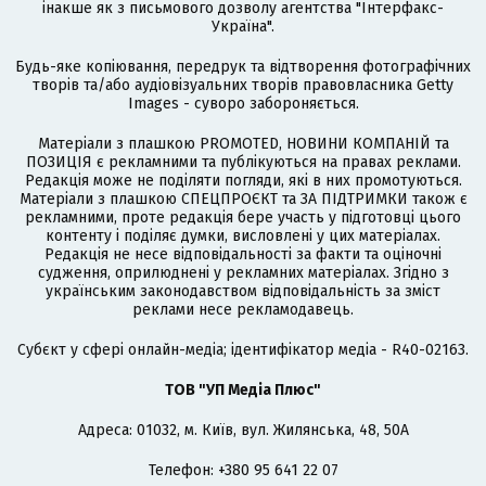
інакше як з письмового дозволу агентства "Інтерфакс-
Україна".
Будь-яке копіювання, передрук та відтворення фотографічних
творів та/або аудіовізуальних творів правовласника Getty
Images - суворо забороняється.
Матеріали з плашкою PROMOTED, НОВИНИ КОМПАНІЙ та
ПОЗИЦІЯ є рекламними та публікуються на правах реклами.
Редакція може не поділяти погляди, які в них промотуються.
Матеріали з плашкою СПЕЦПРОЄКТ та ЗА ПІДТРИМКИ також є
рекламними, проте редакція бере участь у підготовці цього
контенту і поділяє думки, висловлені у цих матеріалах.
Редакція не несе відповідальності за факти та оціночні
судження, оприлюднені у рекламних матеріалах. Згідно з
українським законодавством відповідальність за зміст
реклами несе рекламодавець.
Cубєкт у сфері онлайн-медіа; ідентифікатор медіа - R40-02163.
ТОВ "УП Медіа Плюс"
Адреса: 01032, м. Київ, вул. Жилянська, 48, 50А
Телефон: +380 95 641 22 07