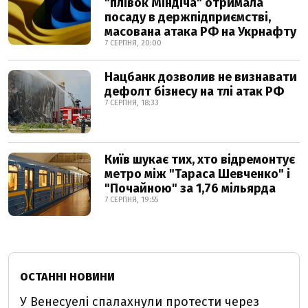
"плівок Міндіча" отримала
посаду в держпідприємстві,
масована атака РФ на Укрнафту
7 СЕРПНЯ, 20:00
Нацбанк дозволив не визнавати
дефолт бізнесу на тлі атак РФ
7 СЕРПНЯ, 18:33
Київ шукає тих, хто відремонтує
метро між "Тараса Шевченко" і
"Почайною" за 1,76 мільярда
7 СЕРПНЯ, 19:55
ОСТАННІ НОВИНИ
У Венесуелі спалахнули протести через