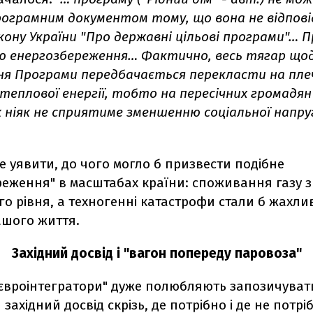
ограмним документом тому, що вона не відпові
ону України "Про державні цільові програми"… 
ю енергозбереження… Фактично, весь тягар що
ня Програми передбачається перекласти на пле
теплової енергії, тобто на пересічних громадян
 ніяк не сприятиме зменшенню соціальної напру
 уявити, до чого могло б призвести подібне
реження" в масштабах країни: споживання газу з
о рівня, а техногенні катастрофи стали б жахл
ашого життя.
Західний досвід і "вагон попереду паровоза"
"євроінтегратори" дуже полюбляють запозичуват
західний досвід скрізь, де потрібно і де не потрі