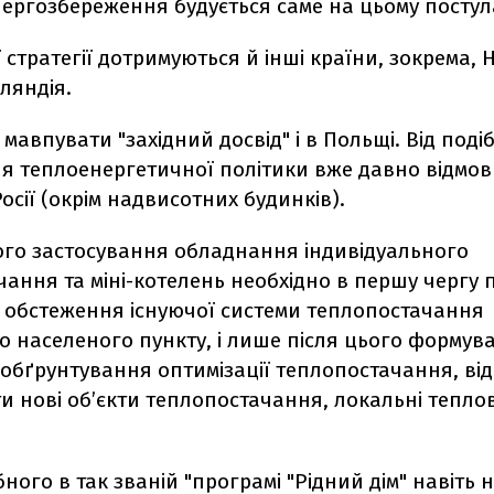
нергозбереження будується саме на цьому постула
 стратегії дотримуються й інші країни, зокрема, Н
ляндія.
авпувати "західний досвід" і в Польщі. Від поді
я теплоенергетичної політики вже давно відмов
Росії (окрім надвисотних будинків).
ого застосування обладнання індивідуального
ання та міні-котелень необхідно в першу чергу 
 обстеження існуючої системи теплопостачання
о населеного пункту, і лише після цього формува
 обґрунтування оптимізації теплопостачання, в
и нові об’єкти теплопостачання, локальні теплов
бного в так званій "програмі "Рідний дім" навіть 