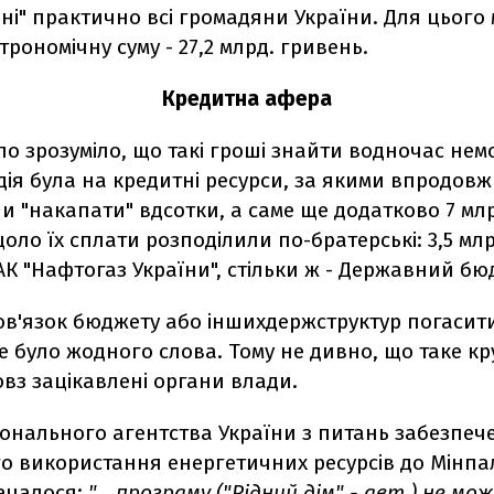
ні" практично всі громадяни України. Для цього
трономічну суму - 27,2 млрд. гривень.
Кредитна афера
ло зрозуміло, що такі гроші знайти водночас не
ія була на кредитні ресурси, за якими впродовж 
и "накапати" вдсотки, а саме ще додатково 7 млр
оло їх сплати розподілили по-братерські: 3,5 млр
К "Нафтогаз України", стільки ж - Державний бю
ов'язок бюджету або іншихдержструктур погасити
 не було жодного слова. Тому не дивно, що таке кр
вз зацікавлені органи влади.
іонального агентства України з питань забезпеч
о використання енергетичних ресурсів до Мінпа
ачалося:
"… програму ("Рідний дім" - авт.) не мо