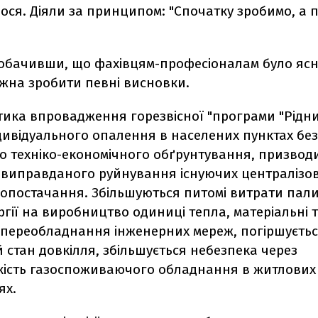
ся. Діяли за принципом: "Спочатку зробимо, а п
побачивши, що фахівцям-професіоналам було ясн
ожна зробити певні висновки.
ика впровадження горезвісної "програми "Рідний
дивідуального опалення в населених пунктах без
о техніко-економічного обґрунтування, призвод
невиправданого руйнування існуючих централізо
лопостачання. Збільшуються питомі витрати пали
гії на виробництво одиниці тепла, матеріальні т
 переобладнання інженерних мереж, погіршуєть
 стан довкілля, збільшується небезпека через
ькість газоспоживаючого обладнання в житлових
ях.