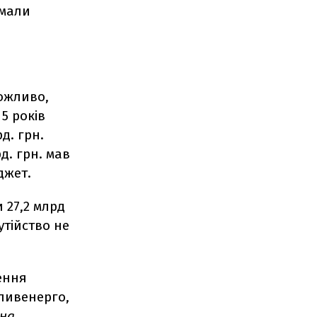
 мали
можливо,
5 років
д. грн.
д. грн. мав
джет.
 27,2 млрд
утійство не
ення
ливенерго,
жна