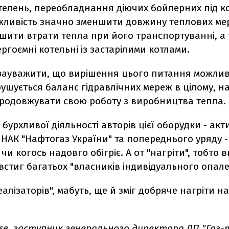
телень, переобладнання діючих бойлерних під к
жливість значно зменшити довжину теплових мер
шити втрати тепла при його транспортуванні, а
ргоємні котельні із застарілими котлами.
 зауважити, що вирішення цього питання можливе
ушується баланс гідравлічних мереж в цілому, на
 продовжувати свою роботу з виробництва тепла.
 бурхливої діяльності авторів цієї оборудки - акти
, НАК "Нафтогаз України" та попереднього уряду -
чи когось надовго обігріє. А от "нагріти", тобто 
встиг багатьох "власників індивідуального опал
реалізаторів", мабуть, ще й зміг добряче нагріти н
ьєв, заступник генерального директора ДП "Газ-