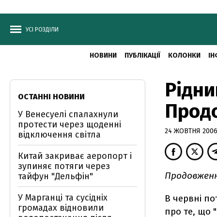
УСІ РОЗДІЛИ
НОВИНИ
ПУБЛІКАЦІЇ
КОЛОНКИ
ІН
Рідни
ОСТАННІ НОВИНИ
Прод
У Венесуелі спалахнули
протести через щоденні
24 ЖОВТНЯ 2006,
відключення світла
Китай закриває аеропорт і
зупиняє потяги через
Продовжен
тайфун "Дельфін"
У Марганці та сусідніх
В червні п
громадах відновили
про те, що