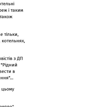
отельні
еж і таким
 також
 тільки,
 котельнях,
вістів з ДП
 "Рідний
ввести в
ення"…
а цьому
тепло"