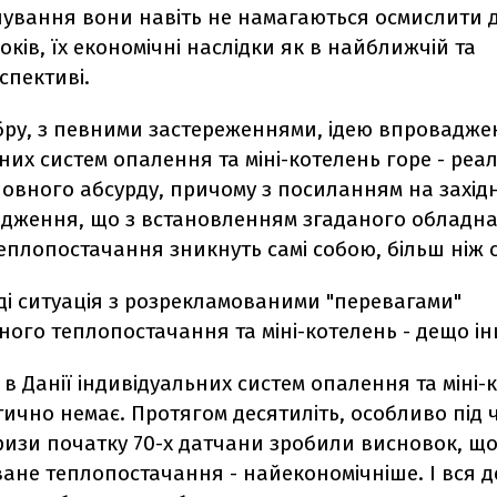
пування вони навіть не намагаються осмислити д
оків, їх економічні наслідки як в найближчій та
спективі.
бру, з певними застереженнями, ідею впровадже
них систем опалення та міні-котелень горе - реа
овного абсурду, причому з посиланням на західн
рдження, що з встановленням згаданого обладна
плопостачання зникнуть самі собою, більш ніж с
ді ситуація з розрекламованими "перевагами"
ного теплопостачання та міні-котелень - дещо і
в Данії індивідуальних систем опалення та міні-
тично немає. Протягом десятиліть, особливо під 
ризи початку 70-х датчани зробили висновок, щ
ване теплопостачання - найекономічніше. І вся 