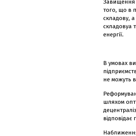
Завищення п
того, що в 
складову, а
складовуа т
енергії.
В умовах в
підприємст
не можуть 
Реформуван
шляхом опт
децентралі
відповідає
Наближення