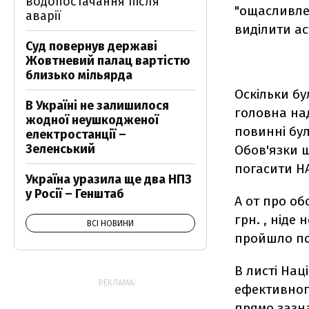
водопостачання після
"ощасливле
аварії
виділити ас
Суд повернув державі
Жовтневий палац вартістю
близько мільярда
Оскільки бу
В Україні не залишилося
головна над
жодної неушкодженої
повинні бул
електростанції –
Зеленський
Обов'язки щ
погасити НА
Україна уразила ще два НПЗ
у Росії – Генштаб
А от про об
грн. , ніде
ВСІ НОВИНИ
пройшло по
В листі Нац
РЕКЛАМА:
ефективног
прямо зазн