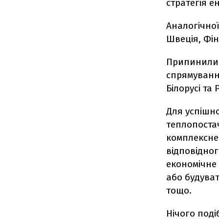
стратегія е
Аналогічної
Швеція, Фін
Припинили м
спрямуванн
Білорусі та 
Для успішн
теплопостач
комплексне
відповідног
економічне
або будуват
тощо.
Нічого поді