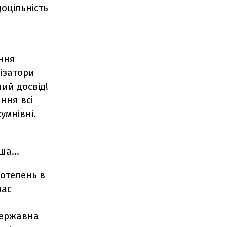
оцільність
ння
лізатори
ий досвід!
ння всі
умнівні.
нша…
котелень в
час
о
державна