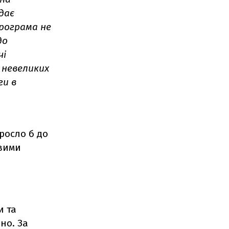
дає
Програма не
до
чі
 невеликих
ги в
росло б до
ивими
и та
бно. За