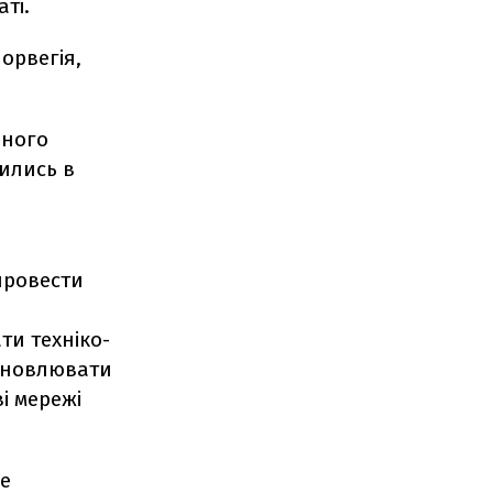
ті.
орвегія,
бного
ились в
провести
ти техніко-
ідновлювати
і мережі
не