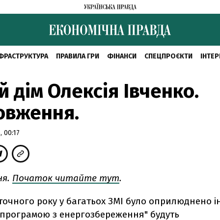
ФРАСТРУКТУРА
ПРАВИЛА ГРИ
ФІНАНСИ
СПЕЦПРОЄКТИ
ІНТЕР
й дім Олексія Івченко.
овження.
 00:17
ня.
Початок читайте тут
.
оточного року у багатьох ЗМІ було оприлюднено 
 "програмою з енергозбереження" будуть