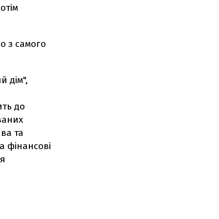
отім
о з самого
 дім",
ить до
ваних
ва та
а фінансові
ся