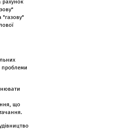
а рахунок
зову"
 "газову"
лової
альних
и проблеми
снювати
ення, що
тачання.
удівництво