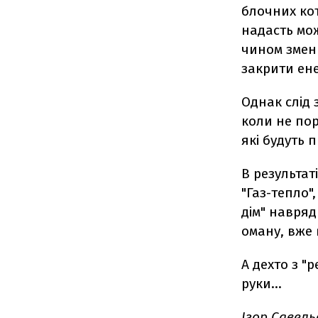
блочних ко
надасть мо
чином змен
закрити ене
Однак слід
коли не пор
які будуть
В результаті
"Газ-тепло"
дім" навряд 
оману, вже 
А дехто з "
руки…
Ігор Савел