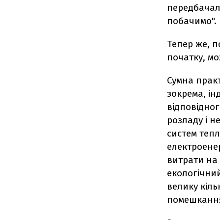
передбачало
побачимо".
Тепер же, 
початку, м
Сумна практ
зокрема, ін
відповідног
розладу і 
систем теп
електроенер
витрати на
екологічний
велику кіл
помешканн