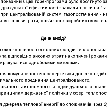
оказників цієї горе-програми було досягнуто з
підрахунках її ефективності зважали тільки на "га
 при централізованій системі газопостачання - на
а всі інші витрати, пов’язані з виробництвом теп
Де ж вихід?
исокої зношеності основних фондів теплопостач
в та відповідно високих втрат накопичені рокам
вирішуватися однобокими методами.
ня комунальної теплоенергетики доцільно здій
имального поєднання централізованого,
зованого, автономного та індивідуального опал
 принципам державної політики у сфері теплопос
 джерела теплової енергії до споживачів чрез б