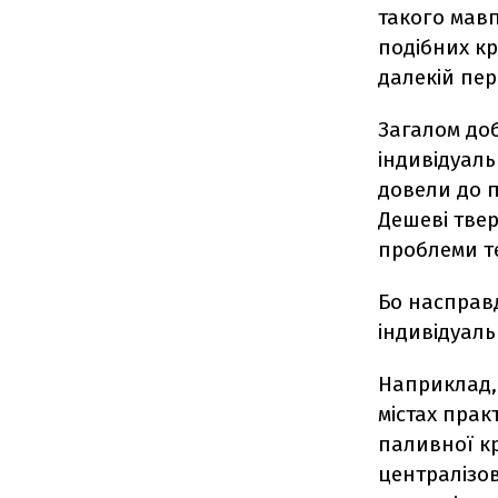
такого мав
подібних кр
далекій пер
Загалом до
індивідуаль
довели до п
Дешеві тве
проблеми те
Бо насправ
індивідуаль
Наприклад, 
містах прак
паливної к
централізо