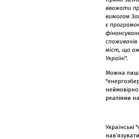
вважати пр
вимогам Зак
є програмо
фінансуван
споживачів 
міст, що аж
Україні".
Можна лише
"енергозбе
неймовірног
реаліями н
Українські 
нав’язувати 