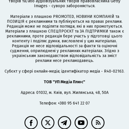
творів та/або аудіовізуальних творів правовласника Getty
Images - суворо забороняється.
Матеріали з плашкою PROMOTED, НОВИНИ КОМПАНІЙ та
ПОЗИЦІЯ є рекламними та публікуються на правах реклами.
Редакція може не поділяти погляди, які в них промотуються.
Матеріали з плашкою СПЕЦПРОЄКТ та ЗА ПІДТРИМКИ також є
рекламними, проте редакція бере участь у підготовці цього
контенту і поділяє думки, висловлені у цих матеріалах.
Редакція не несе відповідальності за факти та оціночні
судження, оприлюднені у рекламних матеріалах. Згідно з
українським законодавством відповідальність за зміст
реклами несе рекламодавець.
Cубєкт у сфері онлайн-медіа; ідентифікатор медіа - R40-02163.
ТОВ "УП Медіа Плюс"
Адреса: 01032, м. Київ, вул. Жилянська, 48, 50А
Телефон: +380 95 641 22 07