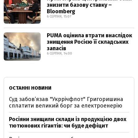
знизити базову ставку –
Bloomberg
6 СЕРПНЯ, 15:07
PUMA оцінила втрати внаслідок
знищення Росією її складських
запасів
6 СЕРПНЯ, 14:00
ОСТАННІ НОВИНИ
Суд забов’язав "Укррічфлот" Григоришина
сплатити великий борг за електроенерію
Росіяни знищили склади із продукцією двох
тютюнових гігантів: чи буде дефіцит