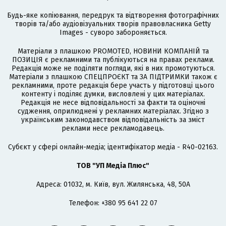
Будь-яке копіювання, передрук та відтворення фотографічних
творів та/або аудіовізуальних творів правовласника Getty
Images - суворо забороняється.
Матеріали з плашкою PROMOTED, НОВИНИ КОМПАНІЙ та
ПОЗИЦІЯ є рекламними та публікуються на правах реклами.
Редакція може не поділяти погляди, які в них промотуються.
Матеріали з плашкою СПЕЦПРОЄКТ та ЗА ПІДТРИМКИ також є
рекламними, проте редакція бере участь у підготовці цього
контенту і поділяє думки, висловлені у цих матеріалах.
Редакція не несе відповідальності за факти та оціночні
судження, оприлюднені у рекламних матеріалах. Згідно з
українським законодавством відповідальність за зміст
реклами несе рекламодавець.
Cубєкт у сфері онлайн-медіа; ідентифікатор медіа - R40-02163.
ТОВ "УП Медіа Плюс"
Адреса: 01032, м. Київ, вул. Жилянська, 48, 50А
Телефон: +380 95 641 22 07