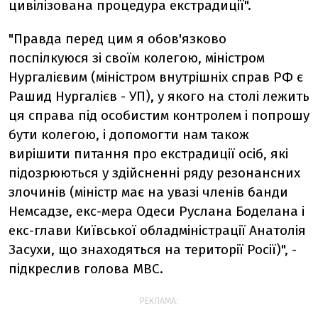
цивілізована процедура екстрадиції".
"Правда перед цим я обов'язково
поспілкуюся зі своїм колегою, міністром
Нургалієвим (міністром внутрішніх справ РФ є
Рашид Нургалієв - УП), у якого на столі лежить
ця справа під особистим контролем і попрошу
бути колегою, і допомогти нам також
вирішити питання про екстрадиції осіб, які
підозрюються у здійсненні ряду резонансних
злочинів (міністр має на увазі членів банди
Немсадзе, екс-мера Одеси Руслана Боделана і
екс-глави Київської обладміністрації Анатолія
Засухи, що знаходяться на території Росії)", -
підкреслив голова МВС.
РЕКЛАМА: