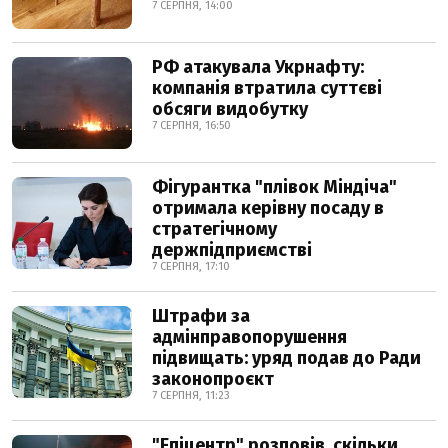
7 СЕРПНЯ, 14:00
РФ атакувала Укрнафту:
компанія втратила суттєві
обсяги видобутку
7 СЕРПНЯ, 16:50
Фігурантка "плівок Міндіча"
отримала керівну посаду в
стратегічному
держпідприємстві
7 СЕРПНЯ, 17:10
Штрафи за
адмінправопорушення
підвищать: уряд подав до Ради
законопроєкт
7 СЕРПНЯ, 11:23
"Епіцентр" розповів, скільки