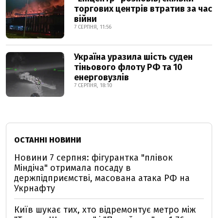
торгових центрів втратив за час
війни
7 СЕРПНЯ, 11:56
Україна уразила шість суден
тіньового флоту РФ та 10
енерговузлів
7 СЕРПНЯ, 18:10
ОСТАННІ НОВИНИ
Новини 7 серпня: фігурантка "плівок
Міндіча" отримала посаду в
держпідприємстві, масована атака РФ на
Укрнафту
Київ шукає тих, хто відремонтує метро між