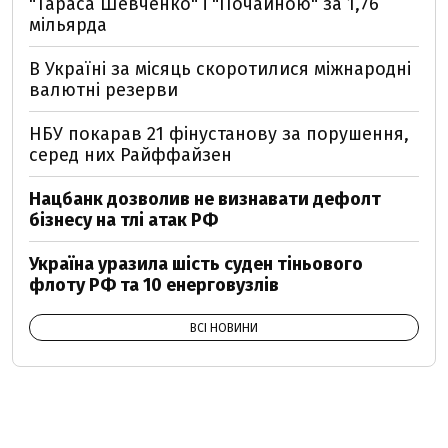
"Тараса Шевченко" і "Почайною" за 1,76
мільярда
В Україні за місяць скоротилися міжнародні
валютні резерви
НБУ покарав 21 фінустанову за порушення,
серед них Райффайзен
Нацбанк дозволив не визнавати дефолт
бізнесу на тлі атак РФ
Україна уразила шість суден тіньового
флоту РФ та 10 енерговузлів
ВСІ НОВИНИ