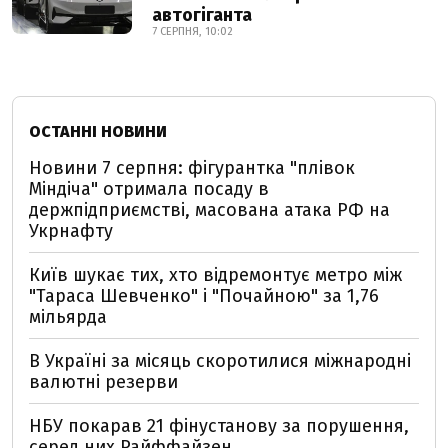
автогіганта
7 СЕРПНЯ, 10:02
ОСТАННІ НОВИНИ
Новини 7 серпня: фігурантка "плівок
Міндіча" отримала посаду в
держпідприємстві, масована атака РФ на
Укрнафту
Київ шукає тих, хто відремонтує метро між
"Тараса Шевченко" і "Почайною" за 1,76
мільярда
В Україні за місяць скоротилися міжнародні
валютні резерви
НБУ покарав 21 фінустанову за порушення,
серед них Райффайзен