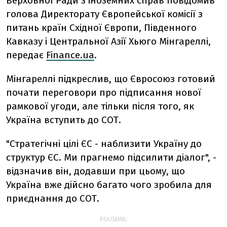
Верховної Ради з іноземних справ повідомив
голова Директорату Європейської комісії з
питань країн Східної Європи, Південного
Кавказу і Центральної Азії Хьюго Мінгареллі,
передає
Finance.ua
.
Мінгареллі підкреслив, що Євросоюз готовий
почати переговори про підписання нової
рамкової угоди, але тільки після того, як
Україна вступить до СОТ.
"Стратегічні цілі ЄС - наблизити Україну до
структур ЄС. Ми прагнемо підсилити діалог", -
відзначив він, додавши при цьому, що
Україна вже дійсно багато чого зробила для
приєднання до СОТ.
РЕКЛАМА: