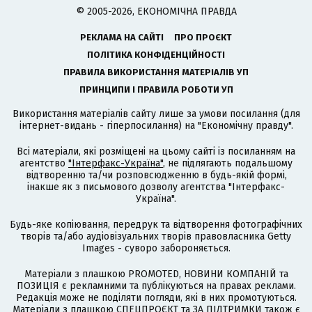
© 2005-2026, ЕКОНОМІЧНА ПРАВДА
РЕКЛАМА НА САЙТІ
ПРО ПРОЄКТ
ПОЛІТИКА КОНФІДЕНЦІЙНОСТІ
ПРАВИЛА ВИКОРИСТАННЯ МАТЕРІАЛІВ УП
ПРИНЦИПИ І ПРАВИЛА РОБОТИ УП
Використання матеріалів сайту лише за умови посилання (для
інтернет-видань - гіперпосилання) на "Економічну правду".
Всі матеріали, які розміщені на цьому сайті із посиланням на
агентство
"Інтерфакс-Україна"
, не підлягають подальшому
відтворенню та/чи розповсюдженню в будь-якій формі,
інакше як з письмового дозволу агентства "Інтерфакс-
Україна".
Будь-яке копіювання, передрук та відтворення фотографічних
творів та/або аудіовізуальних творів правовласника Getty
Images - суворо забороняється.
Матеріали з плашкою PROMOTED, НОВИНИ КОМПАНІЙ та
ПОЗИЦІЯ є рекламними та публікуються на правах реклами.
Редакція може не поділяти погляди, які в них промотуються.
Матеріали з плашкою СПЕЦПРОЄКТ та ЗА ПІДТРИМКИ також є