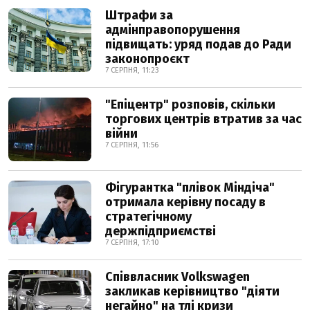
Штрафи за
адмінправопорушення
підвищать: уряд подав до Ради
законопроєкт
7 СЕРПНЯ, 11:23
"Епіцентр" розповів, скільки
торгових центрів втратив за час
війни
7 СЕРПНЯ, 11:56
Фігурантка "плівок Міндіча"
отримала керівну посаду в
стратегічному
держпідприємстві
7 СЕРПНЯ, 17:10
Співвласник Volkswagen
закликав керівництво "діяти
негайно" на тлі кризи