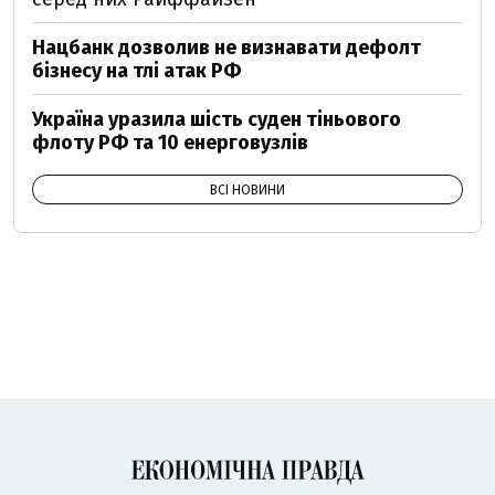
Нацбанк дозволив не визнавати дефолт
бізнесу на тлі атак РФ
Україна уразила шість суден тіньового
флоту РФ та 10 енерговузлів
ВСІ НОВИНИ