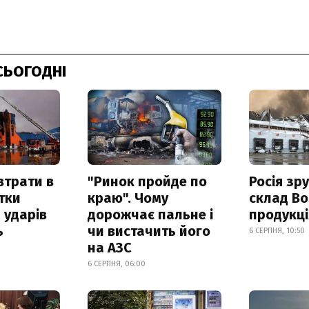
СЬОГОДНІ
втрати в
"Ринок пройде по
Росія зр
итки
краю". Чому
склад Bo
 ударів
дорожчає пальне і
продукц
ь
чи вистачить його
6 СЕРПНЯ, 10:50
на АЗС
6 СЕРПНЯ, 06:00