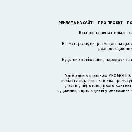
РЕКЛАМА НА САЙТІ
ПРО ПРОЄКТ
ПО
Використання матеріалів с
Всі матеріали, які розміщені на цьо
розповсюдженню в
Будь-яке копіювання, передрук та 
Матеріали з плашкою PROMOTED, 
поділяти погляди, які в них промо
участь у підготовці цього контенту
судження, оприлюднені у рекламних м