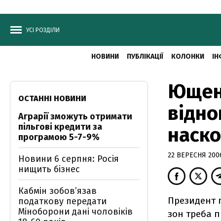
УСІ РОЗДІЛИ
НОВИНИ
ПУБЛІКАЦІЇ
КОЛОНКИ
ІН
Ющен
ОСТАННІ НОВИНИ
відно
Аграрії зможуть отримати
пільгові кредити за
наск
програмою 5-7-9%
22 ВЕРЕСНЯ 2006
Новини 6 серпня: Росія
нищить бізнес
Кабмін зобовʼязав
Президент 
податкову передати
Міноборони дані чоловіків
зон треба 