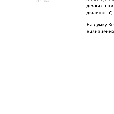
РЕКЛАМА:
деяких з ни
діяльності"
На думку Ві
визначених