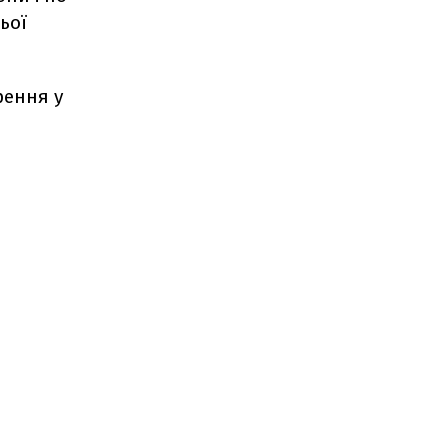
ьої
рення у