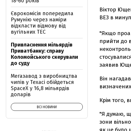
18-60 років
Віктор Ющен
Єврокомісія попередила
ВЕЗ в мину
Румунію через наміри
відкласти відмову від
вугільних ТЕС
"Якщо проан
прийти до в
Привласнення мільярдів
неконтроль
Приватбанку: справу
стосувалися 
Коломойського скерували
до суду
заявив Юще
Мегазавод з виробництва
Він нагадав
чипів у Техасі обійдеться
визначених 
SpaceX у 16,8 мільярдів
доларів
Крім того, 
ВСІ НОВИНИ
"Я думаю, щ
зони вільно
як це було 