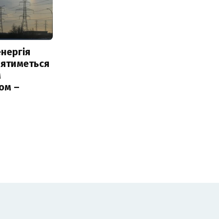
нергія
лятиметься
м
ом –
ь