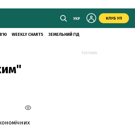
КЛУБ УП
УКР
В'Ю
WEEKLY CHARTS
ЗЕМЕЛЬНИЙ ГІД
РЕКЛАМА:
ким"
кономічних