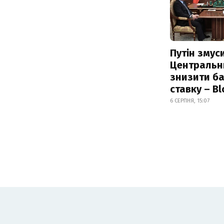
Путін змус
Центральн
знизити б
ставку – B
6 СЕРПНЯ, 15:07