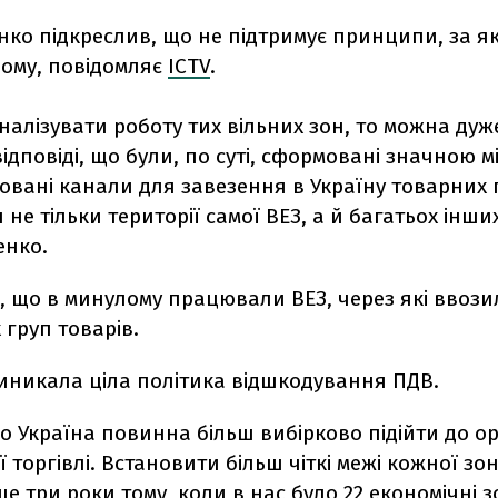
ко підкреслив, що не підтримує принципи, за я
лому, повідомляє
ICTV
.
алізувати роботу тих вільних зон, то можна ду
ідповіді, що були, по суті, сформовані значною 
овані канали для завезення в Україну товарних 
не тільки території самої ВЕЗ, а й багатьох інших 
нко.
, що в минулому працювали ВЕЗ, через які ввоз
груп товарів.
виникала ціла політика відшкодування ПДВ.
о Україна повинна більш вибірково підійти до ор
ї торгівлі. Встановити більш чіткі межі кожної зон
ще три роки тому, коли в нас було 22 економічні з