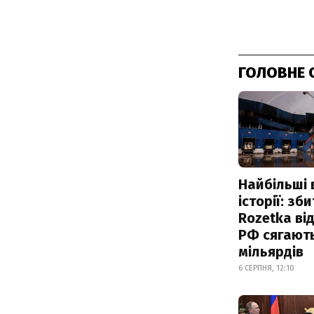
ГОЛОВНЕ 
Найбільші 
історії: зб
Rozetka від
РФ сягают
мільярдів
6 СЕРПНЯ, 12:10