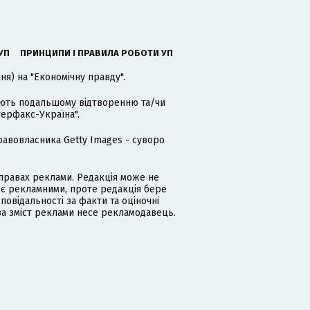
УП
ПРИНЦИПИ І ПРАВИЛА РОБОТИ УП
я) на "Економічну правду".
гають подальшому відтворенню та/чи
терфакс-Україна".
равовласника Getty Images - суворо
равах реклами. Редакція може не
 є рекламними, проте редакція бере
дповідальності за факти та оціночні
за зміст реклами несе рекламодавець.