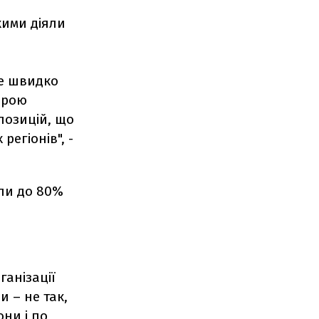
кими діяли
же швидко
мірою
позицій, що
регіонів", -
или до 80%
ганізації
и – не так,
они і по