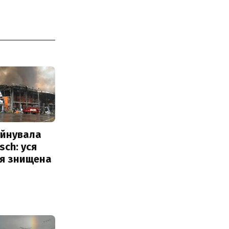
уйнувала
sch: уся
ія знищена