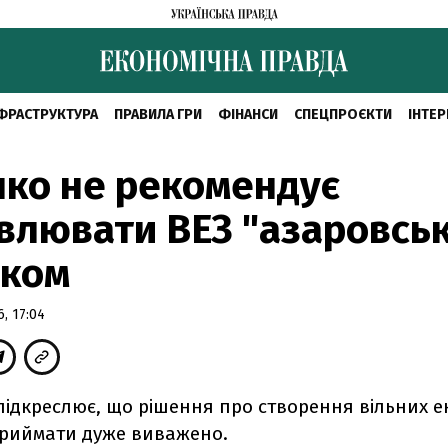
ФРАСТРУКТУРА
ПРАВИЛА ГРИ
ФІНАНСИ
СПЕЦПРОЄКТИ
ІНТЕР
ко не рекомендує
влювати ВЕЗ "азаровсь
оком
, 17:04
підкреслює, що рішення про створення вільних е
приймати дуже виважено.