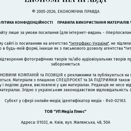
© 2005-2026, ЕКОНОМІЧНА ПРАВДА
ЛІТИКА КОНФІДЕНЦІЙНОСТІ
ПРАВИЛА ВИКОРИСТАННЯ МАТЕРІАЛІВ 
айту лише за умови посилання (для інтернет-видань - гіперпосиланн
му сайті із посиланням на агентство
"Інтерфакс-Україна"
, не підля
 будь-якій формі, інакше як з письмового дозволу агентства "Ін
відтворення фотографічних творів та/або аудіовізуальних творів п
забороняється.
НОВИНИ КОМПАНІЙ та ПОЗИЦІЯ є рекламними та публікуються на п
туються. Матеріали з плашкою СПЕЦПРОЄКТ та ЗА ПІДТРИМКИ також
 і поділяє думки, висловлені у цих матеріалах. Редакція не несе ві
атеріалах. Згідно з українським законодавством відповідальність 
Cубєкт у сфері онлайн-медіа; ідентифікатор медіа - R40-02163.
ТОВ "УП Медіа Плюс"
Адреса: 01032, м. Київ, вул. Жилянська, 48, 50А