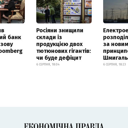
ив
Росіяни знищили
Електрое
ий банк
склади із
розподі
азову
продукцією двох
за нови
loomberg
тютюнових гігантів:
принцип
чи буде дефіцит
Шмигал
6 СЕРПНЯ, 18:04
6 СЕРПНЯ, 18:23