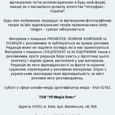
відтворенню та/чи розповсюдженню в будь-якій формі,
інакше як з письмового дозволу агентства "Інтерфакс-
Україна".
Будь-яке копіювання, передрук та відтворення фотографічних
творів та/або аудіовізуальних творів правовласника Getty
Images - суворо забороняється.
Матеріали з плашкою PROMOTED, НОВИНИ КОМПАНІЙ та
ПОЗИЦІЯ є рекламними та публікуються на правах реклами.
Редакція може не поділяти погляди, які в них промотуються.
Матеріали з плашкою СПЕЦПРОЄКТ та ЗА ПІДТРИМКИ також є
рекламними, проте редакція бере участь у підготовці цього
контенту і поділяє думки, висловлені у цих матеріалах.
Редакція не несе відповідальності за факти та оціночні
судження, оприлюднені у рекламних матеріалах. Згідно з
українським законодавством відповідальність за зміст
реклами несе рекламодавець.
Cубєкт у сфері онлайн-медіа; ідентифікатор медіа - R40-02163.
ТОВ "УП Медіа Плюс"
Адреса: 01032, м. Київ, вул. Жилянська, 48, 50А