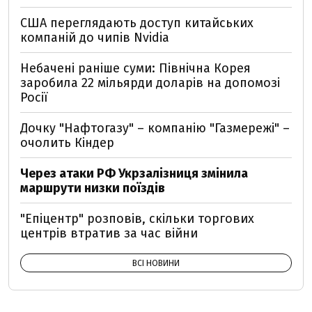
США переглядають доступ китайських
компаній до чипів Nvidia
Небачені раніше суми: Північна Корея
заробила 22 мільярди доларів на допомозі
Росії
Дочку "Нафтогазу" – компанію "Газмережі" –
очолить Кіндер
Через атаки РФ Укрзалізниця змінила
маршрути низки поїздів
"Епіцентр" розповів, скільки торгових
центрів втратив за час війни
ВСІ НОВИНИ