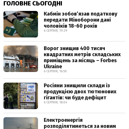
ГОЛОВНЕ СЬОГОДНІ
Кабмін зобовʼязав податкову
передати Міноборони дані
чоловіків 18-60 років
6 СЕРПНЯ, 19:39
Ворог знищив 400 тисяч
квадратних метрів складських
приміщень за місяць – Forbes
Ukraine
6 СЕРПНЯ, 16:50
Росіяни знищили склади із
продукцією двох тютюнових
гігантів: чи буде дефіцит
6 СЕРПНЯ, 18:04
Електроенергія
розподілятиметься за новим