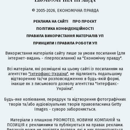
© 2005-2026, ЕКОНОМІЧНА ПРАВДА
РЕКЛАМА НА САЙТІ
ПРО ПРОЄКТ
ПОЛІТИКА КОНФІДЕНЦІЙНОСТІ
ПРАВИЛА ВИКОРИСТАННЯ МАТЕРІАЛІВ УП
ПРИНЦИПИ І ПРАВИЛА РОБОТИ УП
Використання матеріалів сайту лише за умови посилання (для
інтернет-видань - гіперпосилання) на "Економічну правду".
Всі матеріали, які розміщені на цьому сайті із посиланням на
агентство
"Інтерфакс-Україна"
, не підлягають подальшому
відтворенню та/чи розповсюдженню в будь-якій формі,
інакше як з письмового дозволу агентства "Інтерфакс-
Україна".
Будь-яке копіювання, передрук та відтворення фотографічних
творів та/або аудіовізуальних творів правовласника Getty
Images - суворо забороняється.
Матеріали з плашкою PROMOTED, НОВИНИ КОМПАНІЙ та
ПОЗИЦІЯ є рекламними та публікуються на правах реклами.
Редакція може не поділяти погляди, які в них промотуються.