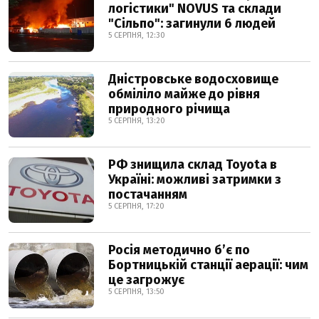
логістики" NOVUS та склади
"Сільпо": загинули 6 людей
5 СЕРПНЯ, 12:30
Дністровське водосховище
обміліло майже до рівня
природного річища
5 СЕРПНЯ, 13:20
РФ знищила склад Toyota в
Україні: можливі затримки з
постачанням
5 СЕРПНЯ, 17:20
Росія методично б’є по
Бортницькій станції аерації: чим
це загрожує
5 СЕРПНЯ, 13:50