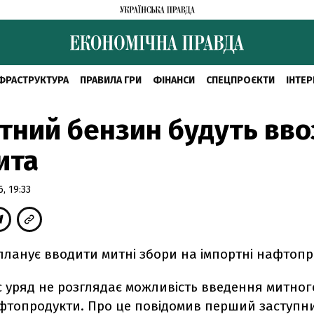
ФРАСТРУКТУРА
ПРАВИЛА ГРИ
ФІНАНСИ
СПЕЦПРОЄКТИ
ІНТЕР
тний бензин будуть вво
ита
, 19:33
планує вводити митні збори на імпортні нафтоп
 уряд не розглядає можливість введення митног
фтопродукти. Про це повідомив перший заступни