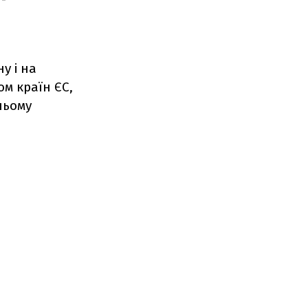
ь
у і на
м країн ЄС,
ньому