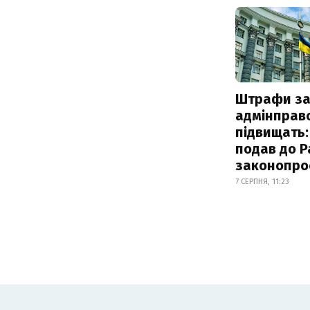
Штрафи з
адмінправ
підвищать:
подав до Р
законопро
7 СЕРПНЯ, 11:23