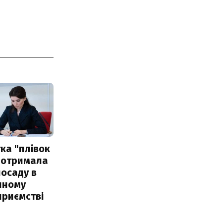
ка "плівок
 отримала
посаду в
чному
приємстві