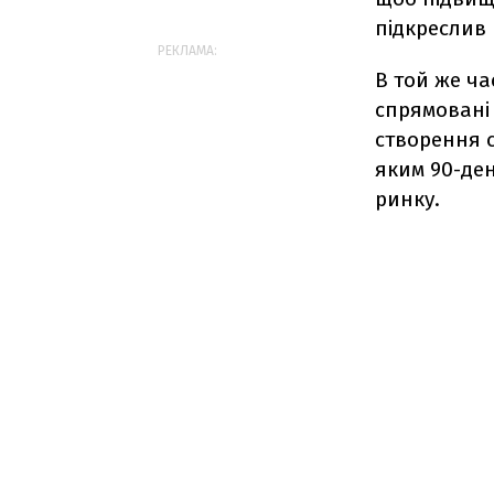
підкреслив 
РЕКЛАМА:
В той же ча
спрямовані 
створення с
яким 90-де
ринку.