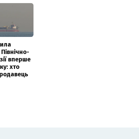
пила
 Північно-
Азії вперше
ку: хто
продавець