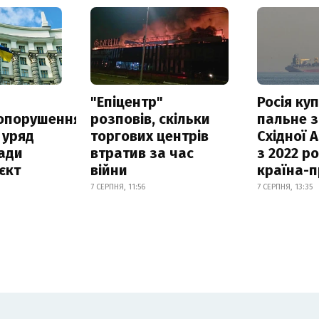
а
"Епіцентр"
Росія ку
опорушення
розповів, скільки
пальне з
 уряд
торгових центрів
Східної 
ади
втратив за час
з 2022 ро
єкт
війни
країна-
7 СЕРПНЯ, 11:56
7 СЕРПНЯ, 13:35