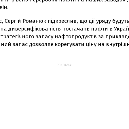
він.
с, Сергій Романюк підкреслив, що дії уряду будут
на диверсифікованість постачань нафти в Україн
тратегічного запасу нафтопродуктів за прикладо
нний запас дозволяє корегувати ціну на внутріш
РЕКЛАМА: