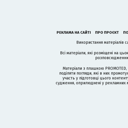
РЕКЛАМА НА САЙТІ
ПРО ПРОЄКТ
ПО
Використання матеріалів с
Всі матеріали, які розміщені на цьо
розповсюдженню в
Матеріали з плашкою PROMOTED, 
поділяти погляди, які в них промо
участь у підготовці цього контенту
судження, оприлюднені у рекламних м