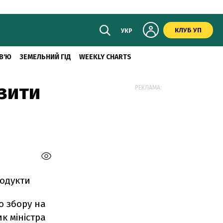
КЛУБ УП
УКР
В'Ю
ЗЕМЕЛЬНИЙ ГІД
WEEKLY CHARTS
зити
РЕКЛАМА:
родукти
о збору на
к міністра