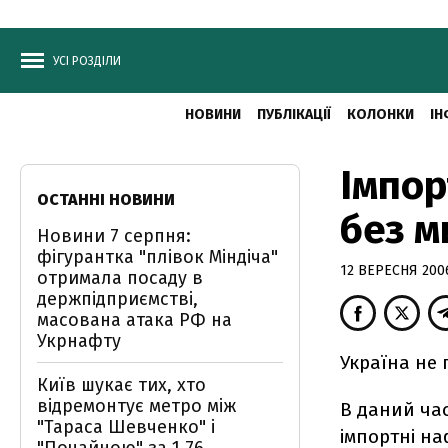
УСІ РОЗДІЛИ
НОВИНИ
ПУБЛІКАЦІЇ
КОЛОНКИ
ІН
Імпор
ОСТАННІ НОВИНИ
без м
Новини 7 серпня:
фігурантка "плівок Міндіча"
12 ВЕРЕСНЯ 2006
отримала посаду в
держпідприємстві,
масована атака РФ на
Укрнафту
Україна не 
Київ шукає тих, хто
відремонтує метро між
В даний час
"Тараса Шевченко" і
імпортні на