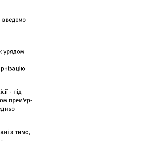
и введемо
ж урядом
,
ернізацію
ії - під
ом прем'єр-
едньо
ані з тимо,
-