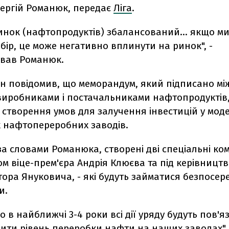
Сергій Романюк, передає
Ліга
.
инок (нафтопродуктів) збалансований... якщо м
бір, це може негативно вплинути на ринок", -
вав Романюк.
він повідомив, що меморандум, який підписано мі
 виробниками і постачальниками нафтопродуктів
створення умов для залучення інвестицій у мод
х нафтопереробних заводів.
за словами Романюка, створені дві спеціальні коміс
м віце-прем'єра Андрія Клюєва та під керівництв
ктора Януковича, - які будуть займатися безпосер
и.
о в найближчі 3-4 роки всі дії уряду будуть пов'яз
ити рівень переробки нафти на наших заводах", 