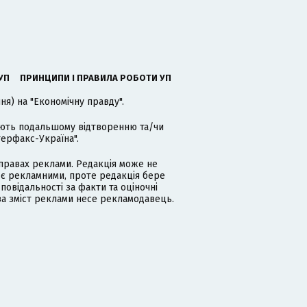
УП
ПРИНЦИПИ І ПРАВИЛА РОБОТИ УП
я) на "Економічну правду".
гають подальшому відтворенню та/чи
терфакс-Україна".
равах реклами. Редакція може не
 є рекламними, проте редакція бере
дповідальності за факти та оціночні
за зміст реклами несе рекламодавець.