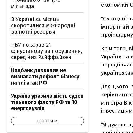
"Почайною" за 1,76
економіки 
мільярда
"Сьогодні р
В Україні за місяць
скоротилися міжнародні
імпортний з
валютні резерви
проінформу
НБУ покарав 21
Крім того, 
фінустанову за порушення,
України та
серед них Райффайзен
передбачає 
Нацбанк дозволив не
українськи
визнавати дефолт бізнесу
на тлі атак РФ
Для цього, 
керівництво
Україна уразила шість суден
тіньового флоту РФ та 10
міністра Ві
енерговузлів
інвестиціям
ВСІ НОВИНИ
"Я думаю, щ
щоб підвищ