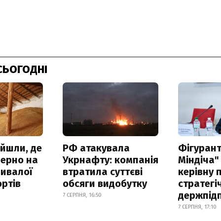
СЬОГОДНІ
айшли, де
РФ атакувала
Фігурант
зерно на
Укрнафту: компанія
Міндіча"
ривалої
втратила суттєві
керівну 
ртів
обсяги видобутку
стратегі
держпід
7 СЕРПНЯ, 16:50
7 СЕРПНЯ, 17:10