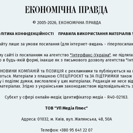
© 2005-2026, ЕКОНОМІЧНА ПРАВДА
ЛІТИКА КОНФІДЕНЦІЙНОСТІ
ПРАВИЛА ВИКОРИСТАННЯ МАТЕРІАЛІВ 
айту лише за умови посилання (для інтернет-видань - гіперпосиланн
му сайті із посиланням на агентство
"Інтерфакс-Україна"
, не підля
 будь-якій формі, інакше як з письмового дозволу агентства "Ін
НОВИНИ КОМПАНІЙ та ПОЗИЦІЯ є рекламними та публікуються на п
туються. Матеріали з плашкою СПЕЦПРОЄКТ та ЗА ПІДТРИМКИ також
 і поділяє думки, висловлені у цих матеріалах. Редакція не несе ві
атеріалах. Згідно з українським законодавством відповідальність 
Cубєкт у сфері онлайн-медіа; ідентифікатор медіа - R40-02163.
ТОВ "УП Медіа Плюс"
Адреса: 01032, м. Київ, вул. Жилянська, 48, 50А
Телефон: +380 95 641 22 07