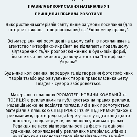
ПРАВИЛА ВИКОРИСТАННЯ МАТЕРІАЛІВ УП
ПРИНЦИПИ І ПРАВИЛА РОБОТИ УП
Використання матеріалів сайту лише за умови посилання (для
інтернет-видань - гіперпосилання) на "Економічну правду".
Всі матеріали, які розміщені на цьому сайті із посиланням на
агентство
"Інтерфакс-Україна"
, не підлягають подальшому
відтворенню та/чи розповсюдженню в будь-якій формі,
інакше як з письмового дозволу агентства "Інтерфакс-
Україна".
Будь-яке копіювання, передрук та відтворення фотографічних
творів та/або аудіовізуальних творів правовласника Getty
Images - суворо забороняється.
Матеріали з плашкою PROMOTED, НОВИНИ КОМПАНІЙ та
ПОЗИЦІЯ є рекламними та публікуються на правах реклами.
Редакція може не поділяти погляди, які в них промотуються.
Матеріали з плашкою СПЕЦПРОЄКТ та ЗА ПІДТРИМКИ також є
рекламними, проте редакція бере участь у підготовці цього
контенту і поділяє думки, висловлені у цих матеріалах.
Редакція не несе відповідальності за факти та оціночні
судження, оприлюднені у рекламних матеріалах. Згідно з
українським законодавством відповідальність за зміст