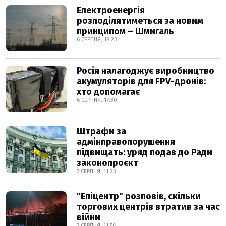
Електроенергія
розподілятиметься за новим
принципом – Шмигаль
6 СЕРПНЯ, 18:23
Росія налагоджує виробництво
акумуляторів для FPV-дронів:
хто допомагає
6 СЕРПНЯ, 17:30
Штрафи за
адмінправопорушення
підвищать: уряд подав до Ради
законопроєкт
7 СЕРПНЯ, 11:23
"Епіцентр" розповів, скільки
торгових центрів втратив за час
війни
7 СЕРПНЯ, 11:56