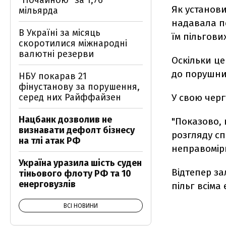
"Почайною" за 1,76
Як установи
мільярда
надавала п
В Україні за місяць
їм пільгови
скоротилися міжнародні
валютні резерви
Оскільки це
до порушник
НБУ покарав 21
фінустанову за порушення,
серед них Райффайзен
У свою чер
Нацбанк дозволив не
"Показово,
визнавати дефолт бізнесу
розгляду с
на тлі атак РФ
неправомірн
Україна уразила шість суден
Відтепер з
тіньового флоту РФ та 10
енерговузлів
пільг всіма
ВСІ НОВИНИ