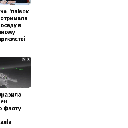
ка "плівок
 отримала
посаду в
чному
приємстві
уразила
ден
о флоту
злів