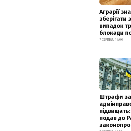
Аграрії зн
зберігати 
випадок т
блокади по
7 СЕРПНЯ, 14:00
Штрафи з
адмінправ
підвищать:
подав до Р
законопро