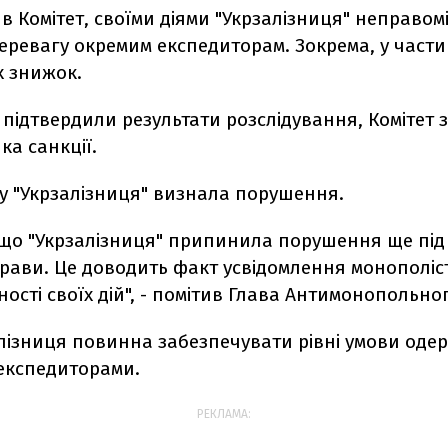
в Комітет, своїми діями "Укрзалізниця" неправом
еревагу окремим експедиторам. Зокрема, у части
х знижок.
 підтвердили результати розслідування, Комітет 
а санкції.
гу "Укрзалізниця" визнала порушення.
 що "Укрзалізниця" припинила порушення ще під
прави. Це доводить факт усвідомлення монополіс
ості своїх дій", - помітив Глава Антимонопольног
алізниця повинна забезпечувати рівні умови од
 експедиторами.
РЕКЛАМА: