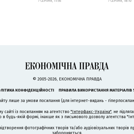
7 СЕРПНЯ, 11:56
7 СЕРПНЯ, 18:10
© 2005-2026, ЕКОНОМІЧНА ПРАВДА
ЛІТИКА КОНФІДЕНЦІЙНОСТІ
ПРАВИЛА ВИКОРИСТАННЯ МАТЕРІАЛІВ 
айту лише за умови посилання (для інтернет-видань - гіперпосиланн
му сайті із посиланням на агентство
"Інтерфакс-Україна"
, не підля
 будь-якій формі, інакше як з письмового дозволу агентства "Ін
відтворення фотографічних творів та/або аудіовізуальних творів п
забороняється.