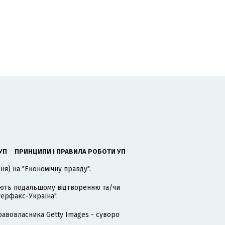
УП
ПРИНЦИПИ І ПРАВИЛА РОБОТИ УП
я) на "Економічну правду".
гають подальшому відтворенню та/чи
терфакс-Україна".
равовласника Getty Images - суворо