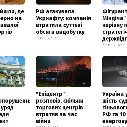
айшли, де
РФ атакувала
Фігурант
зерно на
Укрнафту: компанія
Міндіча"
ривалої
втратила суттєві
керівну 
ртів
обсяги видобутку
стратегі
держпід
7 СЕРПНЯ, 16:50
7 СЕРПНЯ, 17:10
а
"Епіцентр"
Україна 
опорушення
розповів, скільки
шість су
 уряд
торгових центрів
тіньовог
ади
втратив за час
РФ та 10
єкт
війни
енергову