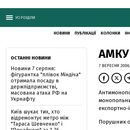
УСІ РОЗДІЛИ
НОВИНИ
ПУБЛІКАЦІЇ
КОЛОНКИ
ІН
АМКУ
ОСТАННІ НОВИНИ
7 ВЕРЕСНЯ 2006,
Новини 7 серпня:
фігурантка "плівок Міндіча"
отримала посаду в
держпідприємстві,
Антимонопо
масована атака РФ на
Укрнафту
монопольни
експортно-
Київ шукає тих, хто
відремонтує метро між
Порушник о
"Тараса Шевченко" і