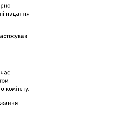
ірно
ні надання
застосував
 час
том
о комітету.
ержання