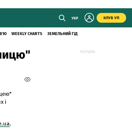
КЛУБ УП
УКР
В'Ю
WEEKLY CHARTS
ЗЕМЕЛЬНИЙ ГІД
ницю"
РЕКЛАМА:
цею"
х і
e.ua
.