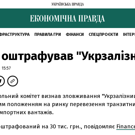
ФРАСТРУКТУРА
ПРАВИЛА ГРИ
ФІНАНСИ
СПЕЦПРОЄКТИ
ІНТЕР
 оштрафував "Укрзаліз
 15:57
льний комітет визнав зловживання "Укрзалізни
м положенням на ринку перевезення транзитни
імпортних вантажів.
штрафований на 30 тис. грн., повідомляє
Financ