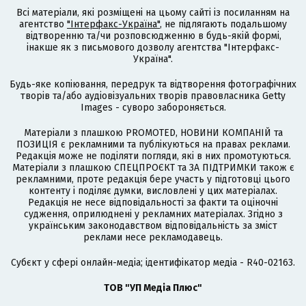
Всі матеріали, які розміщені на цьому сайті із посиланням на
агентство
"Інтерфакс-Україна"
, не підлягають подальшому
відтворенню та/чи розповсюдженню в будь-якій формі,
інакше як з письмового дозволу агентства "Інтерфакс-
Україна".
Будь-яке копіювання, передрук та відтворення фотографічних
творів та/або аудіовізуальних творів правовласника Getty
Images - суворо забороняється.
Матеріали з плашкою PROMOTED, НОВИНИ КОМПАНІЙ та
ПОЗИЦІЯ є рекламними та публікуються на правах реклами.
Редакція може не поділяти погляди, які в них промотуються.
Матеріали з плашкою СПЕЦПРОЄКТ та ЗА ПІДТРИМКИ також є
рекламними, проте редакція бере участь у підготовці цього
контенту і поділяє думки, висловлені у цих матеріалах.
Редакція не несе відповідальності за факти та оціночні
судження, оприлюднені у рекламних матеріалах. Згідно з
українським законодавством відповідальність за зміст
реклами несе рекламодавець.
Cубєкт у сфері онлайн-медіа; ідентифікатор медіа - R40-02163.
ТОВ "УП Медіа Плюс"