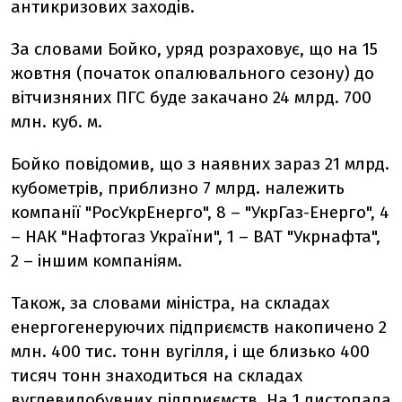
антикризових заходів.
За словами Бойко, уряд розраховує, що на 15
жовтня (початок опалювального сезону) до
вітчизняних ПГС буде закачано 24 млрд. 700
млн. куб. м.
Бойко повідомив, що з наявних зараз 21 млрд.
кубометрів, приблизно 7 млрд. належить
компанії "РосУкрЕнерго", 8 – "УкрГаз-Енерго", 4
– НАК "Нафтогаз України", 1 – ВАТ "Укрнафта",
2 – іншим компаніям.
Також, за словами міністра, на складах
енергогенеруючих підприємств накопичено 2
млн. 400 тис. тонн вугілля, і ще близько 400
тисяч тонн знаходиться на складах
вуглевидобувних підприємств. На 1 листопада