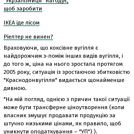
"Укрзалізниця" нагодує,
щоб заробити
ІКЕА іде лісом
Ріелтер не винен?
Враховуючи, що коксівне вугілля є
найдорожчим з-поміж інших видів вугілля, і
до того ж, ціна на нього зростала протягом
2005 року, ситуація із зростаючою збитковістю
"Краснодонвугілля" видається щонайменше
дивною.
"На мій погляд, однією з причин такої ситуації
може бути трансферне ціноутворення (коли
власник змушує продавати продукцію за
штучно низькими цінами, як правило, щоб
уникнути оподаткування – "УП") ).