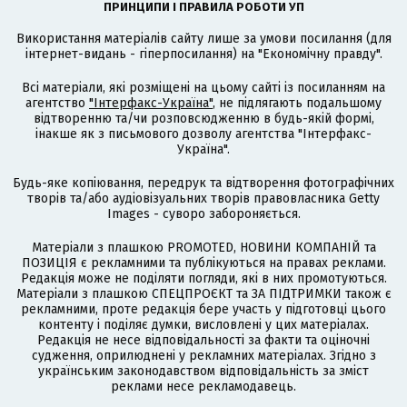
ПРИНЦИПИ І ПРАВИЛА РОБОТИ УП
Використання матеріалів сайту лише за умови посилання (для
інтернет-видань - гіперпосилання) на "Економічну правду".
Всі матеріали, які розміщені на цьому сайті із посиланням на
агентство
"Інтерфакс-Україна"
, не підлягають подальшому
відтворенню та/чи розповсюдженню в будь-якій формі,
інакше як з письмового дозволу агентства "Інтерфакс-
Україна".
Будь-яке копіювання, передрук та відтворення фотографічних
творів та/або аудіовізуальних творів правовласника Getty
Images - суворо забороняється.
Матеріали з плашкою PROMOTED, НОВИНИ КОМПАНІЙ та
ПОЗИЦІЯ є рекламними та публікуються на правах реклами.
Редакція може не поділяти погляди, які в них промотуються.
Матеріали з плашкою СПЕЦПРОЄКТ та ЗА ПІДТРИМКИ також є
рекламними, проте редакція бере участь у підготовці цього
контенту і поділяє думки, висловлені у цих матеріалах.
Редакція не несе відповідальності за факти та оціночні
судження, оприлюднені у рекламних матеріалах. Згідно з
українським законодавством відповідальність за зміст
реклами несе рекламодавець.