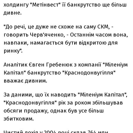
холдингу "Метінвест" її банкрутство ще більш
дивне.
"До речі, це дуже не схоже на саму СКМ, -
говорить Черв'яченко, - Останнім часом вона,
навпаки, намагається бути відкритою для
ринку".
Аналітик Євген Гребенюк з компанії "Міленіум
Капітал" банкрутство "Краснодонвугілля"
вважає дивним.
За даними, що їх наводить "Міленіум Капітал",
"Краснодонвугілля" рік за роком збільшував
обсяги продажу, однак був усе більш
збитковим.
Чистий дохід у 2004 році склав 764 млн.