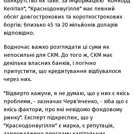
банкрутство як таке. За інформацією "Конкорд
Кепітал", "Краснодонвугілля" має певний
обсяг довгострокових та короткострокових
боргів: близько 45 та 20 мільйонів доларів
відповідно.
Водночас важко розглядати ці суми як
непосильні для СКМ. До того ж, СКМ має
декілька власних банків, і логічно
припустити, що кредитування відбувалося
через них.
"Відверто кажучи, я не думаю, що у них є якісь
проблеми, - зазначає Черв'яченко, - хіба що є
якісь фактори, про які невідомо фондовому
ринку". Експерт підкреслює, що у
"Краснодонвугілля" є марка, є репутація,
запроваджено програму капітальних