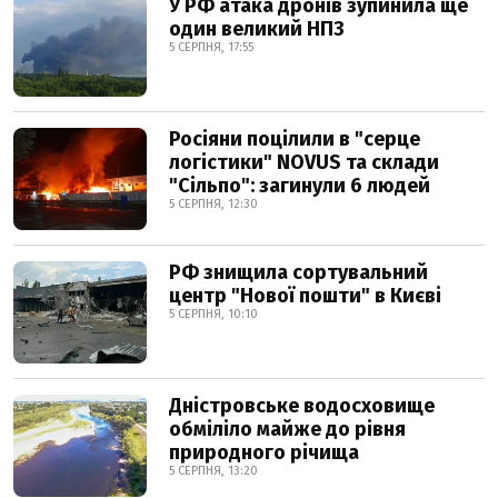
У РФ атака дронів зупинила ще
один великий НПЗ
5 СЕРПНЯ, 17:55
Росіяни поцілили в "серце
логістики" NOVUS та склади
"Сільпо": загинули 6 людей
5 СЕРПНЯ, 12:30
РФ знищила сортувальний
центр "Нової пошти" в Києві
5 СЕРПНЯ, 10:10
Дністровське водосховище
обміліло майже до рівня
природного річища
5 СЕРПНЯ, 13:20