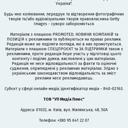
Україна".
Будь-яке копіювання, передрук та відтворення фотографічних
творів та/або аудіовізуальних творів правовласника Getty
Images - суворо забороняється.
Матеріали з плашкою PROMOTED, НОВИНИ КОМПАНІЙ та
ПОЗИЦІЯ є рекламними та публікуються на правах реклами.
Редакція може не поділяти погляди, які в них промотуються.
Матеріали з плашкою СПЕЦПРОЄКТ та ЗА ПІДТРИМКИ також є
рекламними, проте редакція бере участь у підготовці цього
контенту і поділяє думки, висловлені у цих матеріалах.
Редакція не несе відповідальності за факти та оціночні
судження, оприлюднені у рекламних матеріалах. Згідно з
українським законодавством відповідальність за зміст
реклами несе рекламодавець.
Cубєкт у сфері онлайн-медіа; ідентифікатор медіа - R40-02163.
ТОВ "УП Медіа Плюс"
Адреса: 01032, м. Київ, вул. Жилянська, 48, 50А
Телефон: +380 95 641 22 07