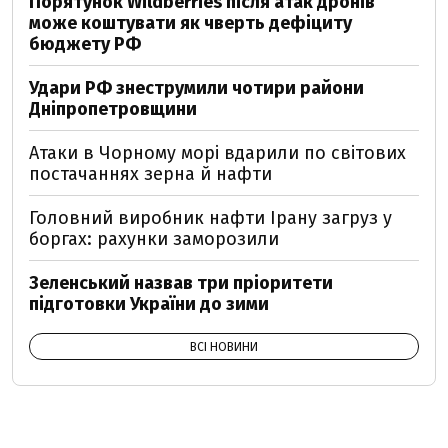
Порятунок Wildberries після атак дронів
може коштувати як чверть дефіциту
бюджету РФ
Удари РФ знеструмили чотири райони
Дніпропетровщини
Атаки в Чорному морі вдарили по світових
постачаннях зерна й нафти
Головний виробник нафти Ірану загруз у
боргах: рахунки заморозили
Зеленський назвав три пріоритети
підготовки України до зими
ВСІ НОВИНИ