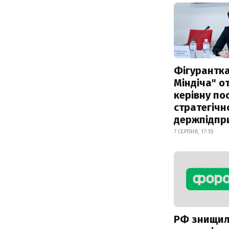
Фігурантка
Міндіча" 
керівну по
стратегічн
держпідпр
7 СЕРПНЯ, 17:10
РФ знищи