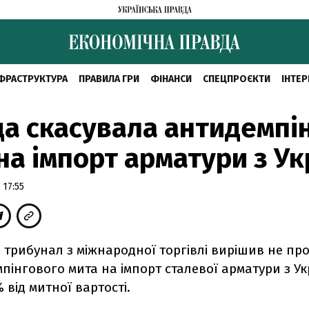
ФРАСТРУКТУРА
ПРАВИЛА ГРИ
ФІНАНСИ
СПЕЦПРОЄКТИ
ІНТЕР
а скасувала антидемпі
на імпорт арматури з Ук
 17:55
 трибунал з міжнародної торгівлі вирішив не п
пінгового мита на імпорт сталевої арматури з Ук
% від митної вартості.