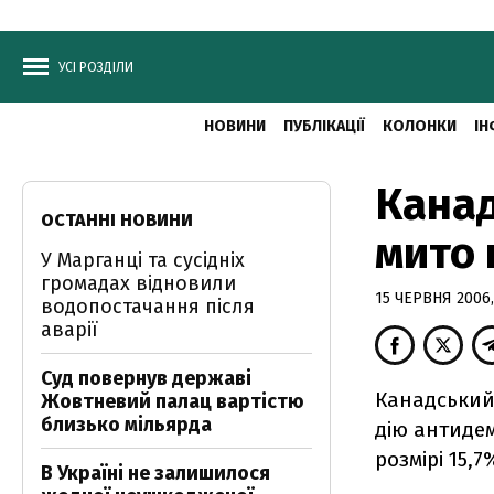
УСІ РОЗДІЛИ
НОВИНИ
ПУБЛІКАЦІЇ
КОЛОНКИ
ІН
Канад
ОСТАННІ НОВИНИ
мито 
У Марганці та сусідніх
громадах відновили
15 ЧЕРВНЯ 2006,
водопостачання після
аварії
Суд повернув державі
Канадський
Жовтневий палац вартістю
близько мільярда
дію антидем
розмірі 15,7
В Україні не залишилося