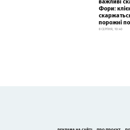
важливі с
Фори: кліє
скаржатьс
порожні по
8 СЕРПНЯ, 10:40
РЕКЛАМА НА САЙТІ
ПРО ПРОЄКТ
ПО