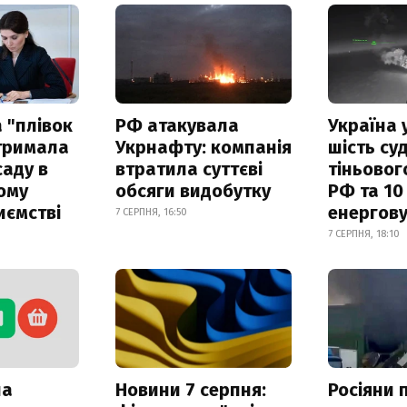
 "плівок
РФ атакувала
Україна 
отримала
Укрнафту: компанія
шість су
саду в
втратила суттєві
тіньовог
ому
обсяги видобутку
РФ та 10
иємстві
енергову
7 СЕРПНЯ, 16:50
7 СЕРПНЯ, 18:10
ла
Новини 7 серпня:
Росіяни 