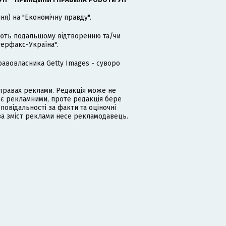
я) на "Економічну правду".
гають подальшому відтворенню та/чи
терфакс-Україна".
равовласника Getty Images - суворо
равах реклами. Редакція може не
 є рекламними, проте редакція бере
дповідальності за факти та оціночні
за зміст реклами несе рекламодавець.