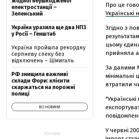
жодної неушкодженої
Про це гово
електростанції –
Українські
Зеленський
Україна уразила ще два НПЗ
Згідно з по
у Росії – Генштаб
результатам
цьому єдина
Україна пройшла рекордну
прийняла ак
серпневу спеку без
відключень – Шмигаль
За даними М
РФ знищила важливі
мінімальні 
склади Фори: клієнти
втратили чи
скаржаться на порожні
полиці
"Українські
експортуват
ВСІ НОВИНИ
повідомленн
У червні 20
РЕКЛАМА:
імпорт стал