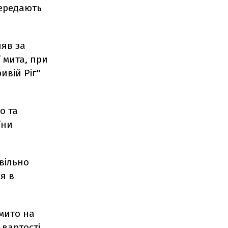
передають
няв за
ї мита, при
ивій Ріг"
о та
їни
вільно
я в
 мито на
 вартості.