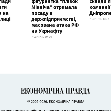
клади
фігурантка "плівок
склади л
нти
Міндіча" отримала
компанії
я на
посаду в
Дніпроп
лиці
держпідприємстві,
7 СЕРПНЯ, 16:32
масована атака РФ
на Укрнафту
7 СЕРПНЯ, 20:00
© 2005-2026, ЕКОНОМІЧНА ПРАВДА
ЛІТИКА КОНФІДЕНЦІЙНОСТІ
ПРАВИЛА ВИКОРИСТАННЯ МАТЕРІАЛІВ 