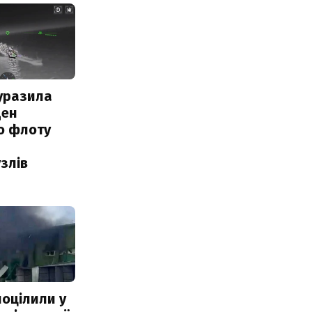
уразила
ден
о флоту
злів
поцілили у