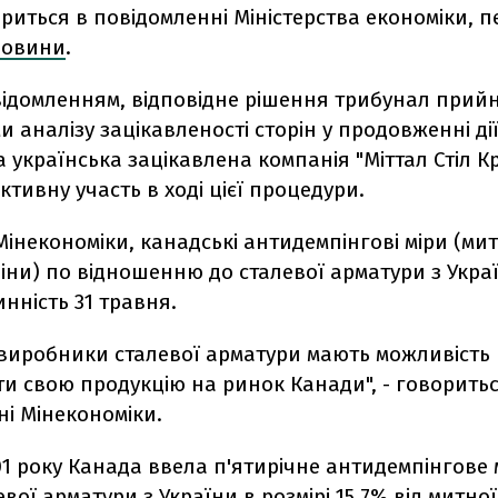
риться в повідомленні Міністерства економіки, 
 новини
.
відомленням, відповідне рішення трибунал прий
и аналізу зацікавленості сторін у продовженні ді
 українська зацікавлена компанія "Міттал Стіл Кр
тивну участь в ході цієї процедури.
інекономіки, канадські антидемпінгові міри (мит
ціни) по відношенню до сталевої арматури з Укра
нність 31 травня.
 виробники сталевої арматури мають можливість 
и свою продукцію на ринок Канади", - говоритьс
і Мінекономіки.
01 року Канада ввела п'ятирічне антидемпінгове
евої арматури з України в розмірі 15,7% від митної