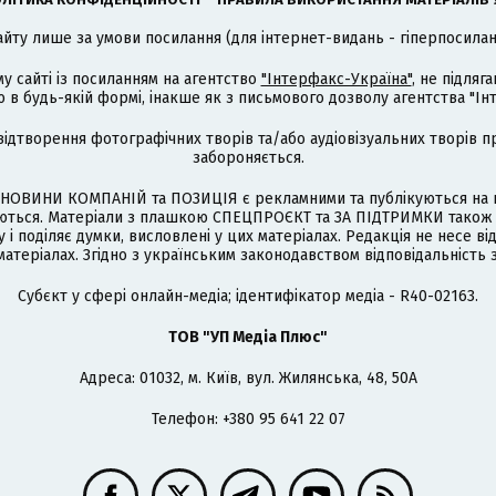
айту лише за умови посилання (для інтернет-видань - гіперпосиланн
му сайті із посиланням на агентство
"Інтерфакс-Україна"
, не підля
 будь-якій формі, інакше як з письмового дозволу агентства "Ін
відтворення фотографічних творів та/або аудіовізуальних творів п
забороняється.
НОВИНИ КОМПАНІЙ та ПОЗИЦІЯ є рекламними та публікуються на п
туються. Матеріали з плашкою СПЕЦПРОЄКТ та ЗА ПІДТРИМКИ також
 і поділяє думки, висловлені у цих матеріалах. Редакція не несе ві
атеріалах. Згідно з українським законодавством відповідальність 
Cубєкт у сфері онлайн-медіа; ідентифікатор медіа - R40-02163.
ТОВ "УП Медіа Плюс"
Адреса: 01032, м. Київ, вул. Жилянська, 48, 50А
Телефон: +380 95 641 22 07