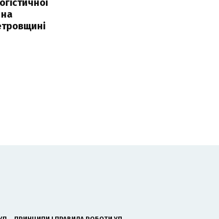
огістичної
 на
етровщині
УП
ПРИНЦИПИ І ПРАВИЛА РОБОТИ УП