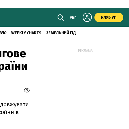
КЛУБ УП
УКР
В'Ю
WEEKLY CHARTS
ЗЕМЕЛЬНИЙ ГІД
нгове
РЕКЛАМА:
раїни
родовжувати
раїни в