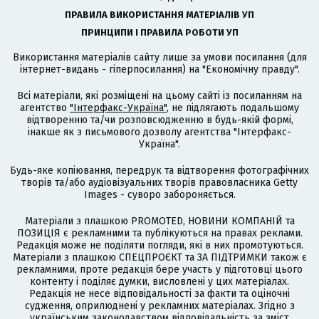
ПРАВИЛА ВИКОРИСТАННЯ МАТЕРІАЛІВ УП
ПРИНЦИПИ І ПРАВИЛА РОБОТИ УП
Використання матеріалів сайту лише за умови посилання (для
інтернет-видань - гіперпосилання) на "Економічну правду".
Всі матеріали, які розміщені на цьому сайті із посиланням на
агентство
"Інтерфакс-Україна"
, не підлягають подальшому
відтворенню та/чи розповсюдженню в будь-якій формі,
інакше як з письмового дозволу агентства "Інтерфакс-
Україна".
Будь-яке копіювання, передрук та відтворення фотографічних
творів та/або аудіовізуальних творів правовласника Getty
Images - суворо забороняється.
Матеріали з плашкою PROMOTED, НОВИНИ КОМПАНІЙ та
ПОЗИЦІЯ є рекламними та публікуються на правах реклами.
Редакція може не поділяти погляди, які в них промотуються.
Матеріали з плашкою СПЕЦПРОЄКТ та ЗА ПІДТРИМКИ також є
рекламними, проте редакція бере участь у підготовці цього
контенту і поділяє думки, висловлені у цих матеріалах.
Редакція не несе відповідальності за факти та оціночні
судження, оприлюднені у рекламних матеріалах. Згідно з
українським законодавством відповідальність за зміст