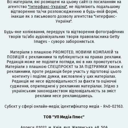
Всі матеріали, які розміщені на цьому сайті із посиланням на
агентство
"Інтерфакс-Україна"
, не підлягають подальшому
відтворенню та/чи розповсюдженню в будь-якій формі,
інакше як з письмового дозволу агентства "Інтерфакс-
Україна".
Будь-яке копіювання, передрук та відтворення фотографічних
творів та/або аудіовізуальних творів правовласника Getty
Images - суворо забороняється.
Матеріали з плашкою PROMOTED, НОВИНИ КОМПАНІЙ та
ПОЗИЦІЯ є рекламними та публікуються на правах реклами.
Редакція може не поділяти погляди, які в них промотуються.
Матеріали з плашкою СПЕЦПРОЄКТ та ЗА ПІДТРИМКИ також є
рекламними, проте редакція бере участь у підготовці цього
контенту і поділяє думки, висловлені у цих матеріалах.
Редакція не несе відповідальності за факти та оціночні
судження, оприлюднені у рекламних матеріалах. Згідно з
українським законодавством відповідальність за зміст
реклами несе рекламодавець.
Cубєкт у сфері онлайн-медіа; ідентифікатор медіа - R40-02163.
ТОВ "УП Медіа Плюс"
Адреса: 01032, м. Київ, вул. Жилянська, 48, 50А