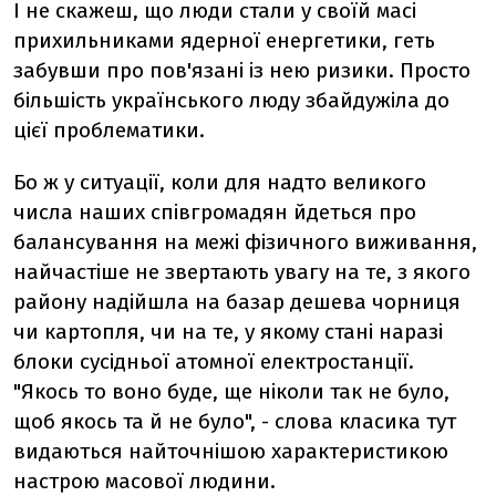
І не скажеш, що люди стали у своїй масі
прихильниками ядерної енергетики, геть
забувши про пов'язані із нею ризики. Просто
більшість українського люду збайдужіла до
цієї проблематики.
Бо ж у ситуації, коли для надто великого
числа наших співгромадян йдеться про
балансування на межі фізичного виживання,
найчастіше не звертають увагу на те, з якого
району надійшла на базар дешева чорниця
чи картопля, чи на те, у якому стані наразі
блоки сусідньої атомної електростанції.
"Якось то воно буде, ще ніколи так не було,
щоб якось та й не було", - слова класика тут
видаються найточнішою характеристикою
настрою масової людини.