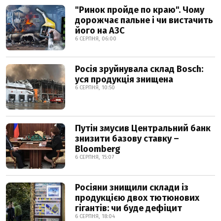
"Ринок пройде по краю". Чому
дорожчає пальне і чи вистачить
його на АЗС
6 СЕРПНЯ, 06:00
Росія зруйнувала склад Bosch:
уся продукція знищена
6 СЕРПНЯ, 10:50
Путін змусив Центральний банк
знизити базову ставку –
Bloomberg
6 СЕРПНЯ, 15:07
Росіяни знищили склади із
продукцією двох тютюнових
гігантів: чи буде дефіцит
6 СЕРПНЯ, 18:04