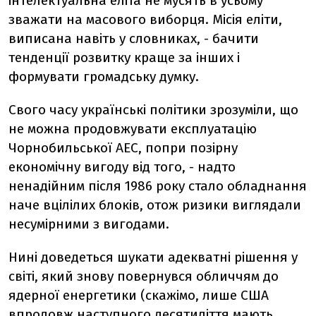
інтелектуальна еліта не мусять в усьому
зважати на масового виборця. Місія еліти,
виписана навіть у словниках, - бачити
тенденції розвитку краще за інших і
формувати громадську думку.
Свого часу українські політики зрозуміли, що
не можна продовжувати експлуатацію
Чорнобильської АЕС, попри позірну
економічну вигоду від того, - надто
ненадійним після 1986 року стало обладнання
наче вцілілих блоків, отож ризики виглядали
несумірними з вигодами.
Нині доведеться шукати адекватні рішення у
світі, який знову повернувся обличчям до
ядерної енергетики (скажімо, лише США
впродовж наступного десятиліття мають