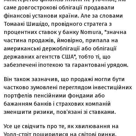
саме довгострокові облігації продавали
фінансові установи країни. Але за словами
Томаакі Шишідо, провідного стратега з
процентних ставок у банку Nomura, "значна
частина продажів, ймовірно, припала на
американські держоблігації або облігації
державних агентств США", тобто ті, що
забезпечені іпотекою та гарантовані урядом.
Він також зазначив, що продажі могли бути
частково зумовлені переглядом інвестиційних
портфелів пенсійними фондами або
бажанням банків і страхових компаній
зменшити ризики, пов’язані зі ставками.
Усе це свідчить про те, як хвилювання на
Уолл-стріт поширилися на світові ринки.