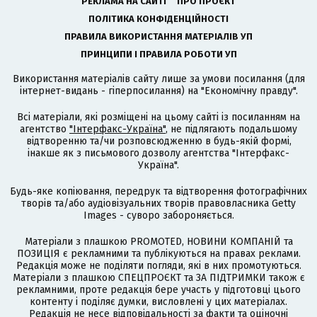
РЕКЛАМА НА САЙТІ
ПРО ПРОЄКТ
ПОЛІТИКА КОНФІДЕНЦІЙНОСТІ
ПРАВИЛА ВИКОРИСТАННЯ МАТЕРІАЛІВ УП
ПРИНЦИПИ І ПРАВИЛА РОБОТИ УП
Використання матеріалів сайту лише за умови посилання (для
інтернет-видань - гіперпосилання) на "Економічну правду".
Всі матеріали, які розміщені на цьому сайті із посиланням на
агентство
"Інтерфакс-Україна"
, не підлягають подальшому
відтворенню та/чи розповсюдженню в будь-якій формі,
інакше як з письмового дозволу агентства "Інтерфакс-
Україна".
Будь-яке копіювання, передрук та відтворення фотографічних
творів та/або аудіовізуальних творів правовласника Getty
Images - суворо забороняється.
Матеріали з плашкою PROMOTED, НОВИНИ КОМПАНІЙ та
ПОЗИЦІЯ є рекламними та публікуються на правах реклами.
Редакція може не поділяти погляди, які в них промотуються.
Матеріали з плашкою СПЕЦПРОЄКТ та ЗА ПІДТРИМКИ також є
рекламними, проте редакція бере участь у підготовці цього
контенту і поділяє думки, висловлені у цих матеріалах.
Редакція не несе відповідальності за факти та оціночні