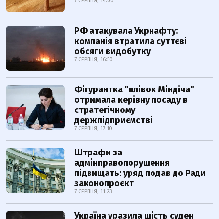
7 СЕРПНЯ, 14:00
РФ атакувала Укрнафту:
компанія втратила суттєві
обсяги видобутку
7 СЕРПНЯ, 16:50
Фігурантка "плівок Міндіча"
отримала керівну посаду в
стратегічному
держпідприємстві
7 СЕРПНЯ, 17:10
Штрафи за
адмінправопорушення
підвищать: уряд подав до Ради
законопроєкт
7 СЕРПНЯ, 11:23
Україна уразила шість суден