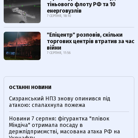
тіньового флоту РФ та 10
енерговузлів
7 СЕРПНЯ, 18:10
"Епіцентр" розповів, скільки
торгових центрів втратив за час
війни
7 СЕРПНЯ, 11:56
ОСТАННІ НОВИНИ
Сизранський НПЗ знову опинився під
атакою: спалахнула пожежа
Новини 7 серпня: фігурантка "плівок
Міндіча" отримала посаду в
держпідприємстві, масована атака РФ на