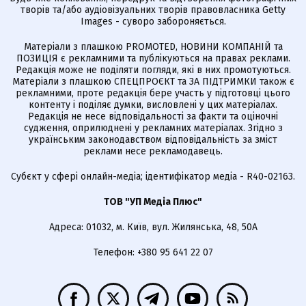
творів та/або аудіовізуальних творів правовласника Getty
Images - суворо забороняється.
Матеріали з плашкою PROMOTED, НОВИНИ КОМПАНІЙ та
ПОЗИЦІЯ є рекламними та публікуються на правах реклами.
Редакція може не поділяти погляди, які в них промотуються.
Матеріали з плашкою СПЕЦПРОЄКТ та ЗА ПІДТРИМКИ також є
рекламними, проте редакція бере участь у підготовці цього
контенту і поділяє думки, висловлені у цих матеріалах.
Редакція не несе відповідальності за факти та оціночні
судження, оприлюднені у рекламних матеріалах. Згідно з
українським законодавством відповідальність за зміст
реклами несе рекламодавець.
Cубєкт у сфері онлайн-медіа; ідентифікатор медіа - R40-02163.
ТОВ "УП Медіа Плюс"
Адреса: 01032, м. Київ, вул. Жилянська, 48, 50А
Телефон: +380 95 641 22 07