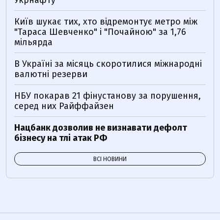
Укрнафту
Київ шукає тих, хто відремонтує метро між
"Тараса Шевченко" і "Почайною" за 1,76
мільярда
В Україні за місяць скоротилися міжнародні
валютні резерви
НБУ покарав 21 фінустанову за порушення,
серед них Райффайзен
Нацбанк дозволив не визнавати дефолт
бізнесу на тлі атак РФ
ВСІ НОВИНИ