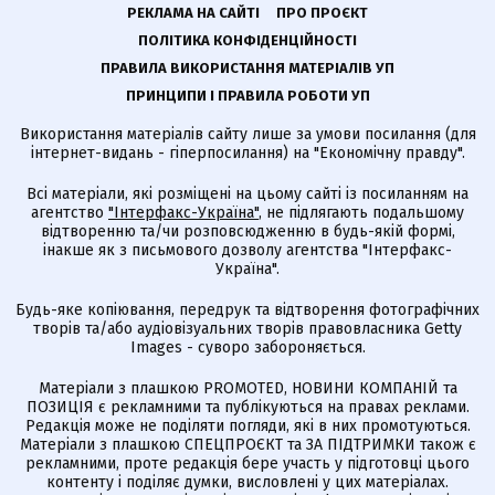
РЕКЛАМА НА САЙТІ
ПРО ПРОЄКТ
ПОЛІТИКА КОНФІДЕНЦІЙНОСТІ
ПРАВИЛА ВИКОРИСТАННЯ МАТЕРІАЛІВ УП
ПРИНЦИПИ І ПРАВИЛА РОБОТИ УП
Використання матеріалів сайту лише за умови посилання (для
інтернет-видань - гіперпосилання) на "Економічну правду".
Всі матеріали, які розміщені на цьому сайті із посиланням на
агентство
"Інтерфакс-Україна"
, не підлягають подальшому
відтворенню та/чи розповсюдженню в будь-якій формі,
інакше як з письмового дозволу агентства "Інтерфакс-
Україна".
Будь-яке копіювання, передрук та відтворення фотографічних
творів та/або аудіовізуальних творів правовласника Getty
Images - суворо забороняється.
Матеріали з плашкою PROMOTED, НОВИНИ КОМПАНІЙ та
ПОЗИЦІЯ є рекламними та публікуються на правах реклами.
Редакція може не поділяти погляди, які в них промотуються.
Матеріали з плашкою СПЕЦПРОЄКТ та ЗА ПІДТРИМКИ також є
рекламними, проте редакція бере участь у підготовці цього
контенту і поділяє думки, висловлені у цих матеріалах.