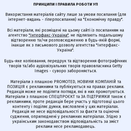
ПРИНЦИПИ І ПРАВИЛА РОБОТИ УП
Використання матеріалів сайту лише за умови посилання (для
інтернет-видань - гіперпосилання) на "Економічну правду".
Всі матеріали, які розміщені на цьому сайті із посиланням на
агентство
"Інтерфакс-Україна"
, не підлягають подальшому
відтворенню та/чи розповсюдженню в будь-якій формі,
інакше як з письмового дозволу агентства "Інтерфакс-
Україна".
Будь-яке копіювання, передрук та відтворення фотографічних
творів та/або аудіовізуальних творів правовласника Getty
Images - суворо забороняється.
Матеріали з плашкою PROMOTED, НОВИНИ КОМПАНІЙ та
ПОЗИЦІЯ є рекламними та публікуються на правах реклами.
Редакція може не поділяти погляди, які в них промотуються.
Матеріали з плашкою СПЕЦПРОЄКТ та ЗА ПІДТРИМКИ також є
рекламними, проте редакція бере участь у підготовці цього
контенту і поділяє думки, висловлені у цих матеріалах.
Редакція не несе відповідальності за факти та оціночні
судження, оприлюднені у рекламних матеріалах. Згідно з
українським законодавством відповідальність за зміст
реклами несе рекламодавець.