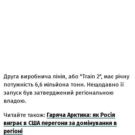
Друга
виробнича
лінія,
або "
Train
2",
має
річну
потужність
6,6
мільйона
тонн.
Нещодавно
її
запуск
був
затверджений
регіональною
владою.
Читайте також:
Гаряча Арктика: як Росія
виграє в США перегони за домінування в
регіоні