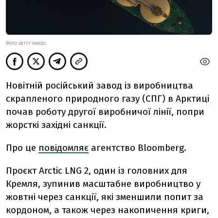
ФОТО: GETTY IMAGES
Новітній
російський
завод
із
виробництва
скрапленого
природного
газу (
СПГ)
в
Арктиці
почав
роботу
другої
виробничої
лінії,
попри
жорсткі
західні
санкції.
Про це
повідомляє
агентство Bloomberg.
Проєкт
Arctic
LNG
2
,
один
із
головних
для
Кремля,
зупинив
масштабне
виробництво
у
жовтні
через
санкції,
які
зменшили
попит
за
кордоном,
а
також
через
накопичення
криги,