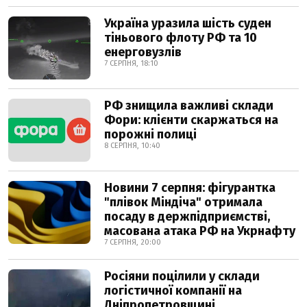
Україна уразила шість суден
тіньового флоту РФ та 10
енерговузлів
7 СЕРПНЯ, 18:10
РФ знищила важливі склади
Фори: клієнти скаржаться на
порожні полиці
8 СЕРПНЯ, 10:40
Новини 7 серпня: фігурантка
"плівок Міндіча" отримала
посаду в держпідприємстві,
масована атака РФ на Укрнафту
7 СЕРПНЯ, 20:00
Росіяни поцілили у склади
логістичної компанії на
Дніпропетровщині