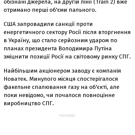
обізнані
джерела,
на
другій
лінії (
Train
2)
вже
отримано
перші
об'єми
пального.
США
запровадили
санкції
проти
енергетичного
сектору
Росії
після
вторгнення
в
Україну,
що
стало
серйозним
ударом
по
планах
президента
Володимира
Путіна
зміцнити
позиції
Росії
на
світовому
ринку
СПГ.
Найбільшим
акціонером
заводу
є
компанія
Новатек
.
Минулого
місяця
спостерігалося
факельне
спалювання
газу
на
об'єкті,
але
поки
невідомо,
чи
почалося
повноцінне
виробництво
СПГ.
РЕКЛАМА: