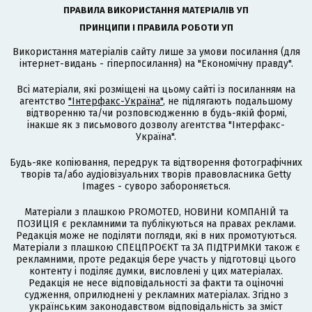
ПРАВИЛА ВИКОРИСТАННЯ МАТЕРІАЛІВ УП
ПРИНЦИПИ І ПРАВИЛА РОБОТИ УП
Використання матеріалів сайту лише за умови посилання (для
інтернет-видань - гіперпосилання) на "Економічну правду".
Всі матеріали, які розміщені на цьому сайті із посиланням на
агентство
"Інтерфакс-Україна"
, не підлягають подальшому
відтворенню та/чи розповсюдженню в будь-якій формі,
інакше як з письмового дозволу агентства "Інтерфакс-
Україна".
Будь-яке копіювання, передрук та відтворення фотографічних
творів та/або аудіовізуальних творів правовласника Getty
Images - суворо забороняється.
Матеріали з плашкою PROMOTED, НОВИНИ КОМПАНІЙ та
ПОЗИЦІЯ є рекламними та публікуються на правах реклами.
Редакція може не поділяти погляди, які в них промотуються.
Матеріали з плашкою СПЕЦПРОЄКТ та ЗА ПІДТРИМКИ також є
рекламними, проте редакція бере участь у підготовці цього
контенту і поділяє думки, висловлені у цих матеріалах.
Редакція не несе відповідальності за факти та оціночні
судження, оприлюднені у рекламних матеріалах. Згідно з
українським законодавством відповідальність за зміст