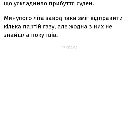
що
ускладнило
прибуття
суден.
Минулого
літа
завод
таки
зміг
відправити
кілька
партій
газу,
але
жодна
з
них
не
знайшла
покупців.
РЕКЛАМА: