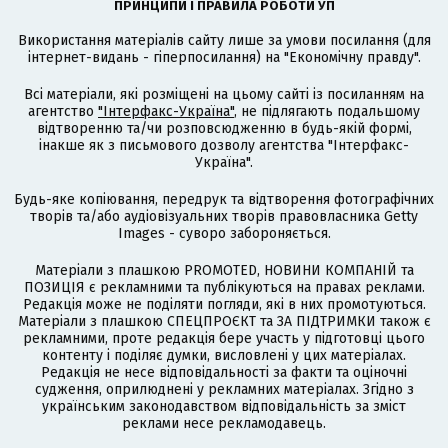
ПРИНЦИПИ І ПРАВИЛА РОБОТИ УП
Використання матеріалів сайту лише за умови посилання (для
інтернет-видань - гіперпосилання) на "Економічну правду".
Всі матеріали, які розміщені на цьому сайті із посиланням на
агентство
"Інтерфакс-Україна"
, не підлягають подальшому
відтворенню та/чи розповсюдженню в будь-якій формі,
інакше як з письмового дозволу агентства "Інтерфакс-
Україна".
Будь-яке копіювання, передрук та відтворення фотографічних
творів та/або аудіовізуальних творів правовласника Getty
Images - суворо забороняється.
Матеріали з плашкою PROMOTED, НОВИНИ КОМПАНІЙ та
ПОЗИЦІЯ є рекламними та публікуються на правах реклами.
Редакція може не поділяти погляди, які в них промотуються.
Матеріали з плашкою СПЕЦПРОЄКТ та ЗА ПІДТРИМКИ також є
рекламними, проте редакція бере участь у підготовці цього
контенту і поділяє думки, висловлені у цих матеріалах.
Редакція не несе відповідальності за факти та оціночні
судження, оприлюднені у рекламних матеріалах. Згідно з
українським законодавством відповідальність за зміст
реклами несе рекламодавець.