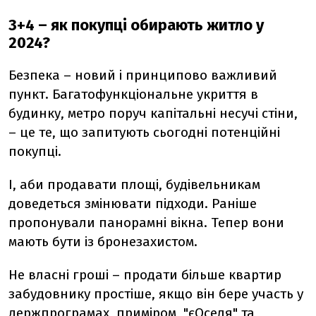
3+4
–
як покупці обирають житло у
2024?
Безпека
–
новий і принципово важливий
пункт. Багатофункціональне укриття в
будинку, метро поруч капітальні несучі стіни,
– це те, що запитують сьогодні потенційні
покупці.
І, аби продавати площі, будівельникам
доведеться змінювати підходи. Раніше
пропонували панорамні вікна. Тепер вони
мають бути із бронезахистом.
Не власні гроші
–
продати більше квартир
забудовнику простіше, якщо він бере участь у
держпрограмах, приміром, "єОселя" та