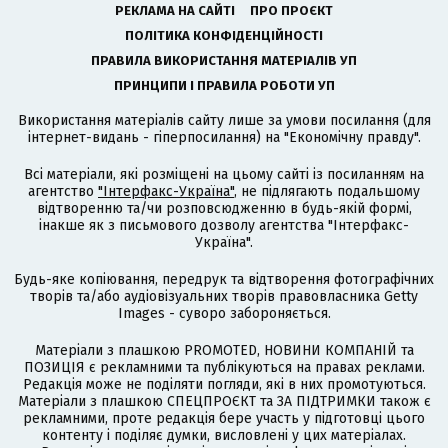
РЕКЛАМА НА САЙТІ
ПРО ПРОЄКТ
ПОЛІТИКА КОНФІДЕНЦІЙНОСТІ
ПРАВИЛА ВИКОРИСТАННЯ МАТЕРІАЛІВ УП
ПРИНЦИПИ І ПРАВИЛА РОБОТИ УП
Використання матеріалів сайту лише за умови посилання (для
інтернет-видань - гіперпосилання) на "Економічну правду".
Всі матеріали, які розміщені на цьому сайті із посиланням на
агентство
"Інтерфакс-Україна"
, не підлягають подальшому
відтворенню та/чи розповсюдженню в будь-якій формі,
інакше як з письмового дозволу агентства "Інтерфакс-
Україна".
Будь-яке копіювання, передрук та відтворення фотографічних
творів та/або аудіовізуальних творів правовласника Getty
Images - суворо забороняється.
Матеріали з плашкою PROMOTED, НОВИНИ КОМПАНІЙ та
ПОЗИЦІЯ є рекламними та публікуються на правах реклами.
Редакція може не поділяти погляди, які в них промотуються.
Матеріали з плашкою СПЕЦПРОЄКТ та ЗА ПІДТРИМКИ також є
рекламними, проте редакція бере участь у підготовці цього
контенту і поділяє думки, висловлені у цих матеріалах.