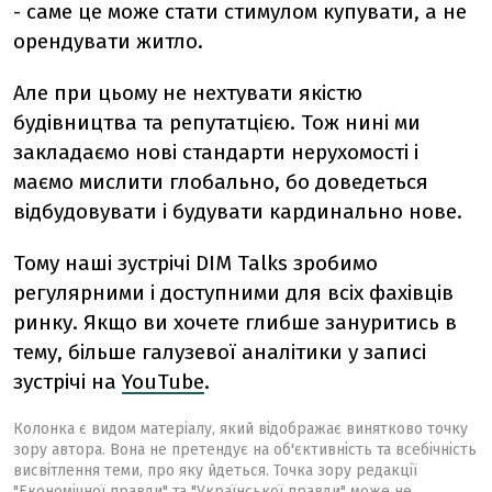
- саме це може стати стимулом купувати, а не
орендувати житло.
Але при цьому не нехтувати якістю
будівництва та репутатцією. Тож нині ми
закладаємо нові стандарти нерухомості і
маємо мислити глобально, бо доведеться
відбудовувати і будувати кардинально нове.
Тому наші зустрічі DIM Talks зробимо
регулярними і доступними для всіх фахівців
ринку. Якщо ви хочете глибше зануритись в
тему, більше галузевої аналітики у записі
зустрічі на
YouTube
.
Колонка є видом матеріалу, який відображає винятково точку
зору автора. Вона не претендує на об'єктивність та всебічність
висвітлення теми, про яку йдеться. Точка зору редакції
"Економічної правди" та "Української правди" може не