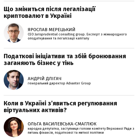
Що зміниться після легалізації
криптовалют в Україні
ЯРОСЛАВ МЕРЕЦЬКИЙ
CEO Jurisprudential consulting group. Експерт з міжнародного
оподаткування та легалізації капіталу
Податкові ініціативи та збій бронювання
заганяють бізнес у тінь
АНДРІЙ ДЛІГАЧ
генеральний директор Advanter Group
Коли в Україні з’явиться регулювання
віртуальних активів?
ОЛЬГА ВАСИЛЕВСЬКА-СМАГЛЮК
народна депутатка, заступниця голови комітету Верховної Ради з
питань фінансів, податкової та митної політики