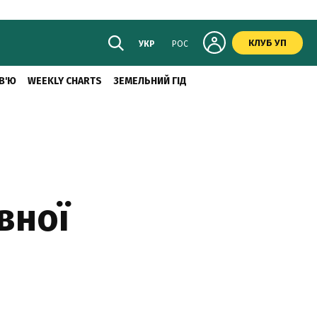
КЛУБ УП
УКР
РОС
В'Ю
WEEKLY CHARTS
ЗЕМЕЛЬНИЙ ГІД
вної