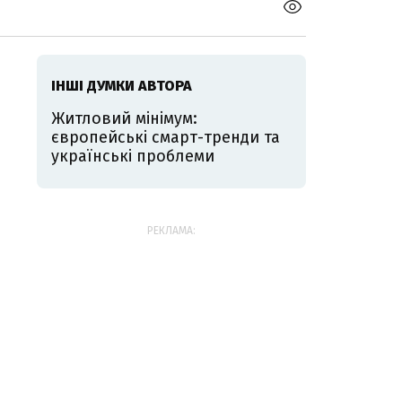
ІНШІ ДУМКИ АВТОРА
Житловий мінімум:
європейські смарт-тренди та
українські проблеми
РЕКЛАМА: