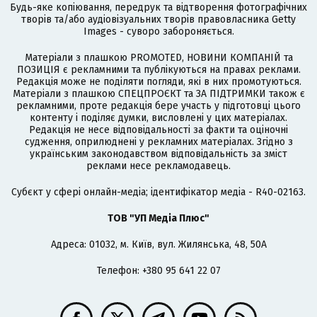
Будь-яке копіювання, передрук та відтворення фотографічних
творів та/або аудіовізуальних творів правовласника Getty
Images - суворо забороняється.
Матеріали з плашкою PROMOTED, НОВИНИ КОМПАНІЙ та
ПОЗИЦІЯ є рекламними та публікуються на правах реклами.
Редакція може не поділяти погляди, які в них промотуються.
Матеріали з плашкою СПЕЦПРОЄКТ та ЗА ПІДТРИМКИ також є
рекламними, проте редакція бере участь у підготовці цього
контенту і поділяє думки, висловлені у цих матеріалах.
Редакція не несе відповідальності за факти та оціночні
судження, оприлюднені у рекламних матеріалах. Згідно з
українським законодавством відповідальність за зміст
реклами несе рекламодавець.
Cубєкт у сфері онлайн-медіа; ідентифікатор медіа - R40-02163.
ТОВ "УП Медіа Плюс"
Адреса: 01032, м. Київ, вул. Жилянська, 48, 50А
Телефон: +380 95 641 22 07