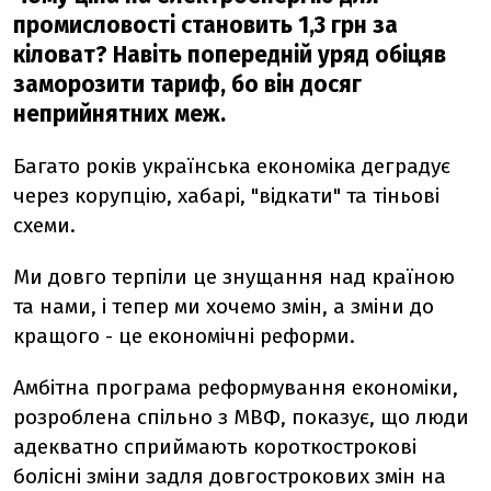
промисловості становить 1,3 грн за
кіловат? Навіть попередній уряд обіцяв
заморозити тариф, бо він досяг
неприйнятних меж.
Багато років українська економіка деградує
через корупцію, хабарі, "відкати" та тіньові
схеми.
Ми довго терпіли це знущання над країною
та нами, і тепер ми хочемо змін, а зміни до
кращого - це економічні реформи.
Амбітна програма реформування економіки,
розроблена спільно з МВФ, показує, що люди
адекватно сприймають короткострокові
болісні зміни задля довгострокових змін на