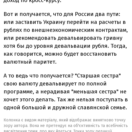
доход по кросс-курсу.
Вот и получается, что для России два пути:
или заставить Украину перейти на расчеты в
рублях по внешнеэкономическим контрактам,
или рекомендовать девальвировать гривну
хотя бы до уровня девальвации рубля. Тогда,
как говорится, можно будет восстановить
валютный паритет.
А то ведь что получается? "Старшая сестра"
свою валюту девальвирует по полной
программе, а нерадивая "меньшая сестра" не
хочет этого делать. Так же нельзя поступать в
одной большой и дружной славянской семье.
Колонка є видом матеріалу, який відображає винятково точку
зору автора. Вона не претендує на об'єктивність та всебічність
висвітлення теми, про яку йдеться. Точка зору редакції