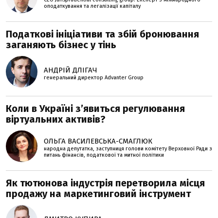
оподаткування та легалізації капіталу
Податкові ініціативи та збій бронювання
заганяють бізнес у тінь
АНДРІЙ ДЛІГАЧ
генеральний директор Advanter Group
Коли в Україні з’явиться регулювання
віртуальних активів?
ОЛЬГА ВАСИЛЕВСЬКА-СМАГЛЮК
народна депутатка, заступниця голови комітету Верховної Ради з
питань фінансів, податкової та митної політики
Як тютюнова індустрія перетворила місця
продажу на маркетинговий інструмент