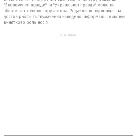
"Економічної правди" та "Української правди" може не
збігатися з точкою зору автора. Редакція не відповідає за
достовірність та тлумачення наведеної інформації і виконує
винятково роль носія.
РЕКЛАМА: