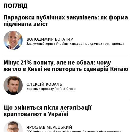
ПОГЛЯД
Парадокси публічних закупівель: як форма
підмінила зміст
ВОЛОДИМИР БОГАТИР
Заслужений юрист України, кандидат юридичних наук, адвокат
Мінус 21% попиту, але не обвал: чому
житло в Києві не повторить сценарій Китаю
ОЛЕКСІЙ КОВАЛЬ
керівник проєкту Perfеct Group
Що зміниться після легалізації
криптовалют в Україні
ЯРОСЛАВ МЕРЕЦЬКИЙ
CEO Jurisprudential consulting group. Експерт з міжнародного