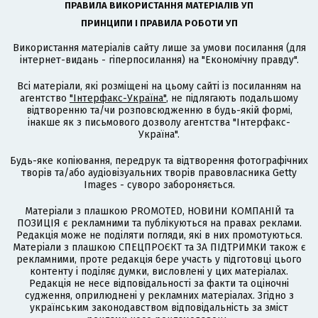
ПРАВИЛА ВИКОРИСТАННЯ МАТЕРІАЛІВ УП
ПРИНЦИПИ І ПРАВИЛА РОБОТИ УП
Використання матеріалів сайту лише за умови посилання (для
інтернет-видань - гіперпосилання) на "Економічну правду".
Всі матеріали, які розміщені на цьому сайті із посиланням на
агентство
"Інтерфакс-Україна"
, не підлягають подальшому
відтворенню та/чи розповсюдженню в будь-якій формі,
інакше як з письмового дозволу агентства "Інтерфакс-
Україна".
Будь-яке копіювання, передрук та відтворення фотографічних
творів та/або аудіовізуальних творів правовласника Getty
Images - суворо забороняється.
Матеріали з плашкою PROMOTED, НОВИНИ КОМПАНІЙ та
ПОЗИЦІЯ є рекламними та публікуються на правах реклами.
Редакція може не поділяти погляди, які в них промотуються.
Матеріали з плашкою СПЕЦПРОЄКТ та ЗА ПІДТРИМКИ також є
рекламними, проте редакція бере участь у підготовці цього
контенту і поділяє думки, висловлені у цих матеріалах.
Редакція не несе відповідальності за факти та оціночні
судження, оприлюднені у рекламних матеріалах. Згідно з
українським законодавством відповідальність за зміст