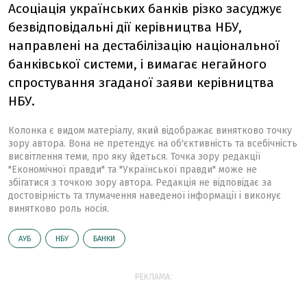
Асоціація українських банків різко засуджує
безвідповідальні дії керівництва НБУ,
направлені на дестабілізацію національної
банківської системи, і вимагає негайного
спростування згаданої заяви керівництва
НБУ.
Колонка є видом матеріалу, який відображає винятково точку
зору автора. Вона не претендує на об'єктивність та всебічність
висвітлення теми, про яку йдеться. Точка зору редакції
"Економічної правди" та "Української правди" може не
збігатися з точкою зору автора. Редакція не відповідає за
достовірність та тлумачення наведеної інформації і виконує
винятково роль носія.
АУБ
НБУ
БАНКИ
РЕКЛАМА: