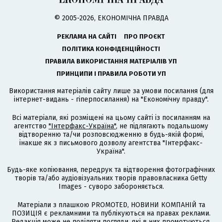
© 2005-2026, ЕКОНОМІЧНА ПРАВДА
РЕКЛАМА НА САЙТІ
ПРО ПРОЄКТ
ПОЛІТИКА КОНФІДЕНЦІЙНОСТІ
ПРАВИЛА ВИКОРИСТАННЯ МАТЕРІАЛІВ УП
ПРИНЦИПИ І ПРАВИЛА РОБОТИ УП
Використання матеріалів сайту лише за умови посилання (для
інтернет-видань - гіперпосилання) на "Економічну правду".
Всі матеріали, які розміщені на цьому сайті із посиланням на
агентство
"Інтерфакс-Україна"
, не підлягають подальшому
відтворенню та/чи розповсюдженню в будь-якій формі,
інакше як з письмового дозволу агентства "Інтерфакс-
Україна".
Будь-яке копіювання, передрук та відтворення фотографічних
творів та/або аудіовізуальних творів правовласника Getty
Images - суворо забороняється.
Матеріали з плашкою PROMOTED, НОВИНИ КОМПАНІЙ та
ПОЗИЦІЯ є рекламними та публікуються на правах реклами.
Редакція може не поділяти погляди, які в них промотуються.