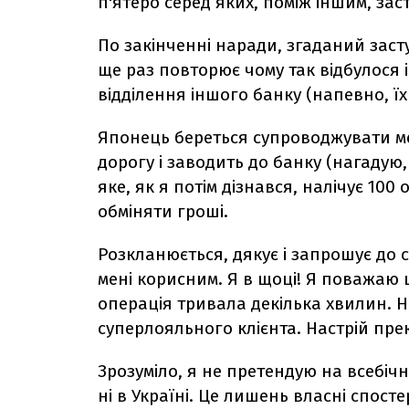
п'ятеро серед яких, поміж іншим, зас
По закінченні наради, згаданий заст
ще раз повторює чому так відбулося 
відділення іншого банку (напевно, ї
Японець береться супроводжувати ме
дорогу і заводить до банку (нагадую
яке, як я потім дізнався, налічує 100
обміняти гроші.
Розкланюється, дякує і запрошує до 
мені корисним. Я в щоці! Я поважаю ц
операція тривала декілька хвилин. 
суперлояльного клієнта. Настрій пре
Зрозуміло, я не претендую
на всебічн
ні в Україні. Це лишень власні спосте