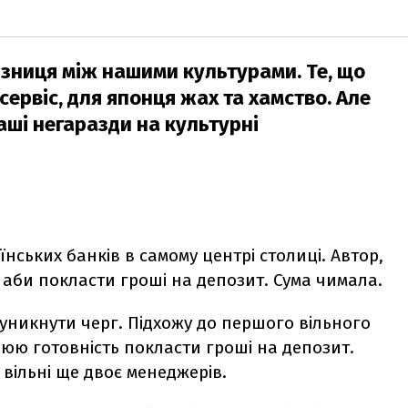
ізниця між нашими культурами. Те, що
ервіс, для японця жах та хамство. Але
аші негаразди на культурні
нських банків в самому центрі столиці. Автор,
аби покласти гроші на депозит. Сума чимала.
 уникнути черг. Підхожу до першого вільного
юю готовність покласти гроші на депозит.
 вільні ще двоє менеджерів.