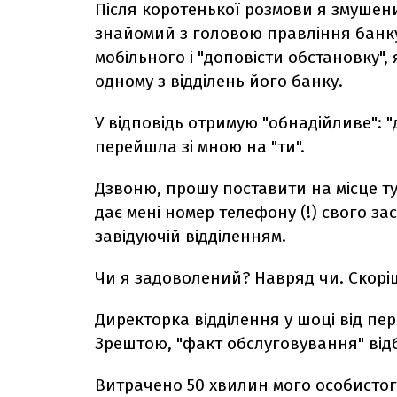
Після коротенької розмови я змушен
знайомий з головою правління банку
мобільного і "доповісти обстановку",
одному з відділень його банку.
У відповідь отримую "обнадійливе": "
перейшла зі мною на "ти".
Дзвоню, прошу поставити на місце 
дає мені номер телефону (!) свого з
завідуючій відділенням.
Чи я задоволений? Навряд чи. Скорі
Директорка відділення у шоці від пе
Зрештою, "факт обслуговування" відб
Витрачено 50 хвилин мого особистого