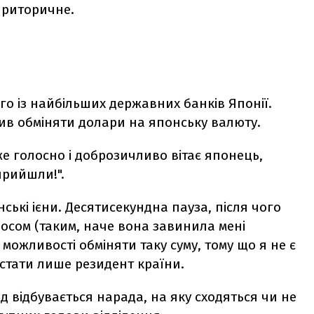
 риторичне.
го із найбільших державних банків Японії.
лив обміняти долари на японську валюту.
же голосно і доброзичливо вітає японець,
прийшли!".
ські ієни. Десятисекундна пауза, після чого
осом (таким, наче вона завинила мені
можливості обміняти таку суму, тому що я не є
 стати лише резидент країни.
 відбувається нарада, на яку сходяться чи не