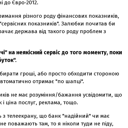
і до Євро-2012.
римання різного роду фінансових показників,
 "сервісних показників". Залюбки почитав би
трачає держава від такого роду проблем з
чі" на неякісний сервіс до того моменту, поки
буток".
абирати гроші, або просто обходити стороною
автоматично отримає "по шапці".
ників не має розуміння/бажання усвідомити, що
к і ціна послуг, реклама, тощо.
ь з телеекрану, що банк "надійний" чи має
не поважають там, то я ніколи туди не піду,