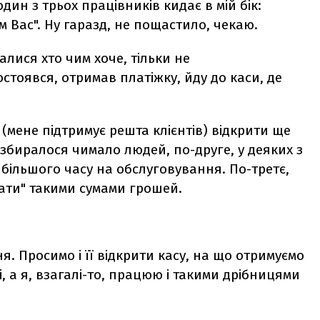
дин з трьох працівників кидає в мій бік:
ім Вас". Ну гаразд, не пощастило, чекаю.
лися хто чим хоче, тільки не
стоявся, отримав платіжку, йду до каси, де
(мене підтримує решта клієнтів) відкрити ще
азбиралося чимало людей, по-друге, у деяких з
 більшого часу на обслуговування. По-третє,
вати" такими сумами грошей.
я. Просимо і її відкрити касу, на що отримуємо
і, а я, взагалі-то, працюю і такими дрібницями