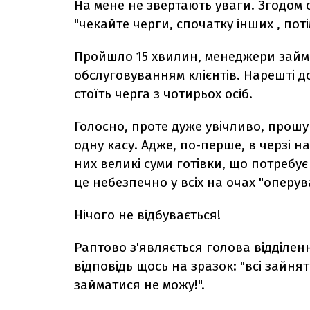
На мене не звертають уваги. Згодом о
"чекайте черги, спочатку інших , пот
Пройшло 15 хвилин, менеджери займа
обслуговуванням клієнтів. Нарешті до
стоїть черга з чотирьох осіб.
Голосно, проте дуже увічливо, прошу 
одну касу. Адже, по-перше, в черзі н
них великі суми готівки, що потребує
це небезпечно у всіх на очах "оперу
Нічого не відбувається!
Раптово з'являється голова відділенн
відповідь щось на зразок: "всі зайнят
займатися не можу!".