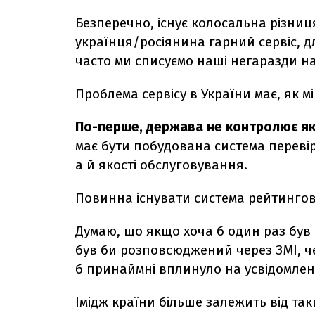
Безперечно, існує колосальна різниц
українця/росіянина гарний сервіс, д
часто ми списуємо наші негаразди на
Проблема сервісу в України має, як мі
По-перше, держава не контролює які
має бути побудована система перевірк
а й якості обслуговування.
Повинна існувати система рейтингов
Думаю, що якщо хоча б один раз був 
був би розповсюджений через ЗМІ, чер
б принаймні вплинуло на усвідомлен
Імідж країни більше залежить від таких