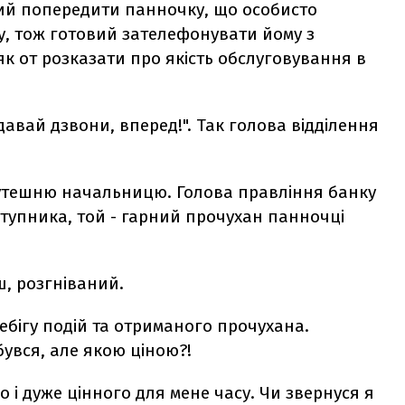
ий попередити панночку, що особисто
, тож готовий зателефонувати йому з
 як от розказати про якість обслуговування в
давай дзвони, вперед!". Так голова відділення
тутешню начальницю. Голова правління банку
аступника, той - гарний прочухан панночці
ш, розгніваний.
ребігу подій та отриманого прочухана.
увся, але якою ціною?!
 і дуже цінного для мене часу. Чи звернуся я