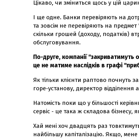
Цікаво, чи зміниться щось у цій царин
І ще одне. Банки перевіряють на дот
та зовсім не перевіряють на предмет
скільки грошей (доходу, податків) в
обслуговування.
По-друге, компанії "закриватимуть о
це не матиме наслідків в графі "при
Як тільки клієнти раптово почнуть з
горе-установу, директор відділення 
Натомість поки що у більшості керів
сервіс - це така ж складова бізнесу, я
Хай мені хоч двадцять раз товктимут
найбільшу капіталізацію. Якщо, мене 