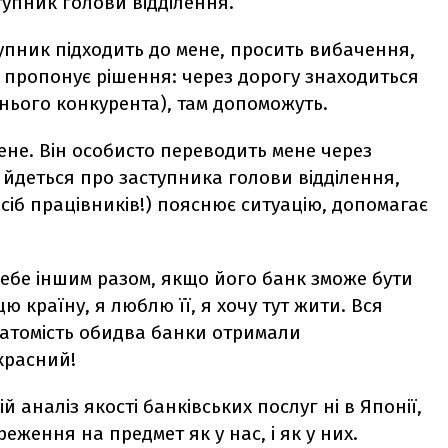
тупник голови відділення.
упник підходить до мене, просить вибачення,
і пропонує рішення: через дорогу знаходиться
хнього конкурента), там допоможуть.
не. Він особисто переводить мене через
, йдеться про заступника голови відділення,
 осіб працівників!) пояснює ситуацію, допомагає
себе іншим разом, якщо його банк зможе бути
ю країну, я люблю її, я хочу тут жити. Вся
Натомість обидва банки отримали
красний!
ій аналіз якості банківських послуг ні в Японії,
реження на предмет як у нас, і як у них.