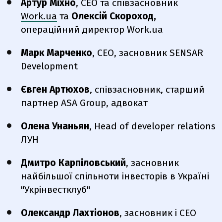
Артур Міхно
, СЕО та співзасновник
Work.ua
та
Олексій Скороход,
операційний директор Work.ua
Марк Марченко
, CEO, засновник SENSAR
Development
Євген Артюхов
, співзасновник, старший
партнер ASA Group, адвокат
Олена Унаньян
, Head of developer relations
ЛУН
Дмитро Карпіловський
, засновник
найбільшої спільноти інвесторів в Україні
"Укрінвестклуб"
Олександр Лахтіонов
, засновник і CEO