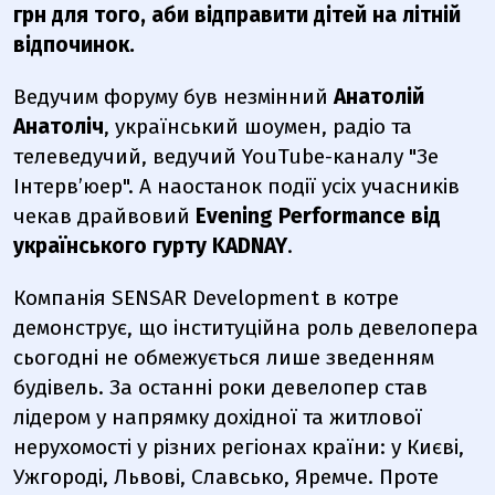
грн для того, аби відправити дітей на літній
відпочинок.
Ведучим форуму був незмінний
Анатолій
Анатоліч
, український шоумен, радіо та
телеведучий, ведучий YouTube-каналу "Зе
Інтервʼюер". А наостанок події усіх учасників
чекав драйвовий
Evening Performance від
українського гурту KADNAY
.
Компанія SENSAR Development в котре
демонструє, що інституційна роль девелопера
сьогодні не обмежується лише зведенням
будівель. За останні роки девелопер став
лідером у напрямку дохідної та житлової
нерухомості у різних регіонах країни: у Києві,
Ужгороді, Львові, Славсько, Яремче. Проте