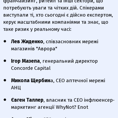
франчайзинг, ритейл та інші сектори, що
потребують уваги та чітких дій. Спікерами
виступали ті, хто сьогодні є дійсно експертом,
керує масштабними компаніями та знає, що
таке ризик у реальному часі:
Лев Жиденко
, співзасновник мережі
магазинів "Аврора"
Ігор Мазепа
, генеральний директор
Concorde Capital
Микола Щербин
а, СЕО аптечної мережі
АНЦ
Євген Таллер
, власник та СЕО інфлюенсер-
маркетинг агенції WhyNot? Enot