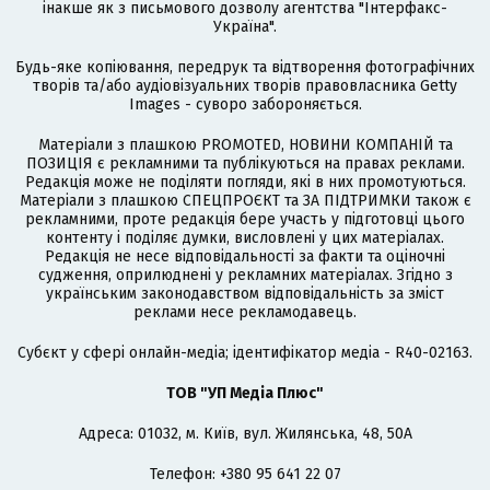
інакше як з письмового дозволу агентства "Інтерфакс-
Україна".
Будь-яке копіювання, передрук та відтворення фотографічних
творів та/або аудіовізуальних творів правовласника Getty
Images - суворо забороняється.
Матеріали з плашкою PROMOTED, НОВИНИ КОМПАНІЙ та
ПОЗИЦІЯ є рекламними та публікуються на правах реклами.
Редакція може не поділяти погляди, які в них промотуються.
Матеріали з плашкою СПЕЦПРОЄКТ та ЗА ПІДТРИМКИ також є
рекламними, проте редакція бере участь у підготовці цього
контенту і поділяє думки, висловлені у цих матеріалах.
Редакція не несе відповідальності за факти та оціночні
судження, оприлюднені у рекламних матеріалах. Згідно з
українським законодавством відповідальність за зміст
реклами несе рекламодавець.
Cубєкт у сфері онлайн-медіа; ідентифікатор медіа - R40-02163.
ТОВ "УП Медіа Плюс"
Адреса: 01032, м. Київ, вул. Жилянська, 48, 50А
Телефон: +380 95 641 22 07