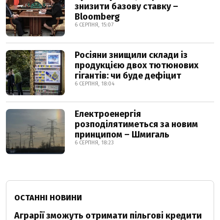
знизити базову ставку –
Bloomberg
6 СЕРПНЯ, 15:07
Росіяни знищили склади із
продукцією двох тютюнових
гігантів: чи буде дефіцит
6 СЕРПНЯ, 18:04
Електроенергія
розподілятиметься за новим
принципом – Шмигаль
6 СЕРПНЯ, 18:23
ОСТАННІ НОВИНИ
Аграрії зможуть отримати пільгові кредити