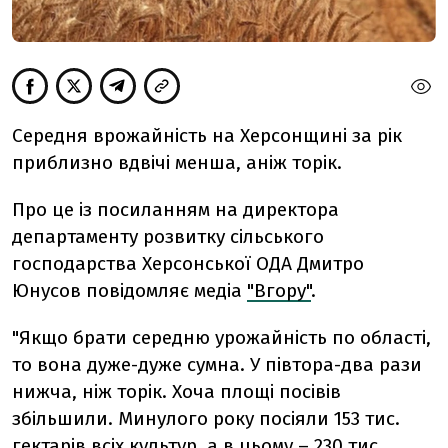
Середня врожайність на Херсонщині за рік
приблизно вдвічі менша, аніж торік.
Про це із посиланням на директора
департаменту розвитку сільського
господарства Херсонської ОДА Дмитро
Юнусов повідомляє медіа
"Вгору"
.
"Якщо брати середню урожайність по області,
то вона дуже-дуже сумна. У півтора-два рази
нижча, ніж торік. Хоча площі посівів
збільшили. Минулого року посіяли 153 тис.
гектарів всіх культур, а в цьому – 230 тис.