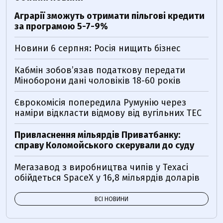
Аграрії зможуть отримати пільгові кредити
за програмою 5-7-9%
Новини 6 серпня: Росія нищить бізнес
Кабмін зобовʼязав податкову передати
Міноборони дані чоловіків 18-60 років
Єврокомісія попередила Румунію через
наміри відкласти відмову від вугільних ТЕС
Привласнення мільярдів Приватбанку:
справу Коломойського скерували до суду
Мегазавод з виробництва чипів у Техасі
обійдеться SpaceX у 16,8 мільярдів доларів
ВСІ НОВИНИ