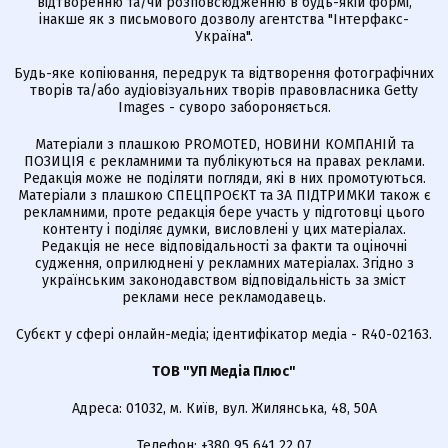
відтворенню та/чи розповсюдженню в будь-якій формі,
інакше як з письмового дозволу агентства "Інтерфакс-
Україна".
Будь-яке копіювання, передрук та відтворення фотографічних
творів та/або аудіовізуальних творів правовласника Getty
Images - суворо забороняється.
Матеріали з плашкою PROMOTED, НОВИНИ КОМПАНІЙ та
ПОЗИЦІЯ є рекламними та публікуються на правах реклами.
Редакція може не поділяти погляди, які в них промотуються.
Матеріали з плашкою СПЕЦПРОЄКТ та ЗА ПІДТРИМКИ також є
рекламними, проте редакція бере участь у підготовці цього
контенту і поділяє думки, висловлені у цих матеріалах.
Редакція не несе відповідальності за факти та оціночні
судження, оприлюднені у рекламних матеріалах. Згідно з
українським законодавством відповідальність за зміст
реклами несе рекламодавець.
Cубєкт у сфері онлайн-медіа; ідентифікатор медіа - R40-02163.
ТОВ "УП Медіа Плюс"
Адреса: 01032, м. Київ, вул. Жилянська, 48, 50А
Телефон: +380 95 641 22 07