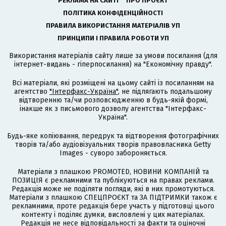
РЕКЛАМА НА САЙТІ
ПРО ПРОЄКТ
ПОЛІТИКА КОНФІДЕНЦІЙНОСТІ
ПРАВИЛА ВИКОРИСТАННЯ МАТЕРІАЛІВ УП
ПРИНЦИПИ І ПРАВИЛА РОБОТИ УП
Використання матеріалів сайту лише за умови посилання (для
інтернет-видань - гіперпосилання) на "Економічну правду".
Всі матеріали, які розміщені на цьому сайті із посиланням на
агентство
"Інтерфакс-Україна"
, не підлягають подальшому
відтворенню та/чи розповсюдженню в будь-якій формі,
інакше як з письмового дозволу агентства "Інтерфакс-
Україна".
Будь-яке копіювання, передрук та відтворення фотографічних
творів та/або аудіовізуальних творів правовласника Getty
Images - суворо забороняється.
Матеріали з плашкою PROMOTED, НОВИНИ КОМПАНІЙ та
ПОЗИЦІЯ є рекламними та публікуються на правах реклами.
Редакція може не поділяти погляди, які в них промотуються.
Матеріали з плашкою СПЕЦПРОЄКТ та ЗА ПІДТРИМКИ також є
рекламними, проте редакція бере участь у підготовці цього
контенту і поділяє думки, висловлені у цих матеріалах.
Редакція не несе відповідальності за факти та оціночні