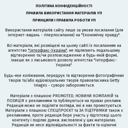
ПОЛІТИКА КОНФІДЕНЦІЙНОСТІ
ПРАВИЛА ВИКОРИСТАННЯ МАТЕРІАЛІВ УП
ПРИНЦИПИ І ПРАВИЛА РОБОТИ УП
Використання матеріалів сайту лише за умови посилання (для
інтернет-видань - гіперпосилання) на "Економічну правду".
Всі матеріали, які розміщені на цьому сайті із посиланням на
агентство
"Інтерфакс-Україна"
, не підлягають подальшому
відтворенню та/чи розповсюдженню в будь-якій формі,
інакше як з письмового дозволу агентства "Інтерфакс-
Україна".
Будь-яке копіювання, передрук та відтворення фотографічних
творів та/або аудіовізуальних творів правовласника Getty
Images - суворо забороняється.
Матеріали з плашкою PROMOTED, НОВИНИ КОМПАНІЙ та
ПОЗИЦІЯ є рекламними та публікуються на правах реклами.
Редакція може не поділяти погляди, які в них промотуються.
Матеріали з плашкою СПЕЦПРОЄКТ та ЗА ПІДТРИМКИ також є
рекламними, проте редакція бере участь у підготовці цього
контенту і поділяє думки, висловлені у цих матеріалах.
Редакція не несе відповідальності за факти та оціночні