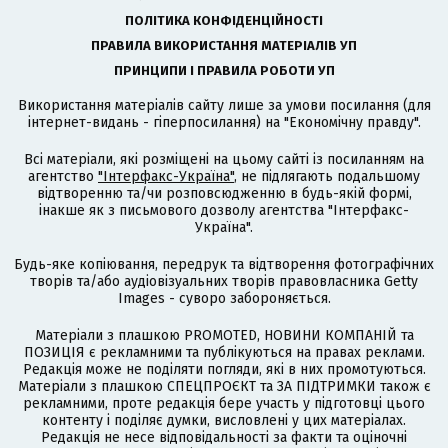
ПОЛІТИКА КОНФІДЕНЦІЙНОСТІ
ПРАВИЛА ВИКОРИСТАННЯ МАТЕРІАЛІВ УП
ПРИНЦИПИ І ПРАВИЛА РОБОТИ УП
Використання матеріалів сайту лише за умови посилання (для
інтернет-видань - гіперпосилання) на "Економічну правду".
Всі матеріали, які розміщені на цьому сайті із посиланням на
агентство
"Інтерфакс-Україна"
, не підлягають подальшому
відтворенню та/чи розповсюдженню в будь-якій формі,
інакше як з письмового дозволу агентства "Інтерфакс-
Україна".
Будь-яке копіювання, передрук та відтворення фотографічних
творів та/або аудіовізуальних творів правовласника Getty
Images - суворо забороняється.
Матеріали з плашкою PROMOTED, НОВИНИ КОМПАНІЙ та
ПОЗИЦІЯ є рекламними та публікуються на правах реклами.
Редакція може не поділяти погляди, які в них промотуються.
Матеріали з плашкою СПЕЦПРОЄКТ та ЗА ПІДТРИМКИ також є
рекламними, проте редакція бере участь у підготовці цього
контенту і поділяє думки, висловлені у цих матеріалах.
Редакція не несе відповідальності за факти та оціночні