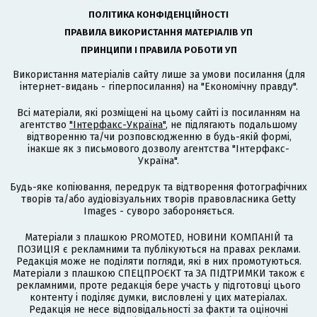
ПОЛІТИКА КОНФІДЕНЦІЙНОСТІ
ПРАВИЛА ВИКОРИСТАННЯ МАТЕРІАЛІВ УП
ПРИНЦИПИ І ПРАВИЛА РОБОТИ УП
Використання матеріалів сайту лише за умови посилання (для
інтернет-видань - гіперпосилання) на "Економічну правду".
Всі матеріали, які розміщені на цьому сайті із посиланням на
агентство
"Інтерфакс-Україна"
, не підлягають подальшому
відтворенню та/чи розповсюдженню в будь-якій формі,
інакше як з письмового дозволу агентства "Інтерфакс-
Україна".
Будь-яке копіювання, передрук та відтворення фотографічних
творів та/або аудіовізуальних творів правовласника Getty
Images - суворо забороняється.
Матеріали з плашкою PROMOTED, НОВИНИ КОМПАНІЙ та
ПОЗИЦІЯ є рекламними та публікуються на правах реклами.
Редакція може не поділяти погляди, які в них промотуються.
Матеріали з плашкою СПЕЦПРОЄКТ та ЗА ПІДТРИМКИ також є
рекламними, проте редакція бере участь у підготовці цього
контенту і поділяє думки, висловлені у цих матеріалах.
Редакція не несе відповідальності за факти та оціночні