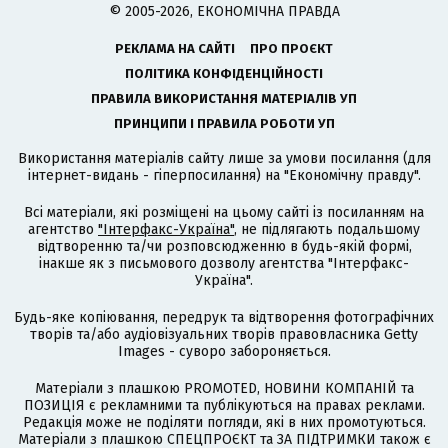
© 2005-2026, ЕКОНОМІЧНА ПРАВДА
РЕКЛАМА НА САЙТІ
ПРО ПРОЄКТ
ПОЛІТИКА КОНФІДЕНЦІЙНОСТІ
ПРАВИЛА ВИКОРИСТАННЯ МАТЕРІАЛІВ УП
ПРИНЦИПИ І ПРАВИЛА РОБОТИ УП
Використання матеріалів сайту лише за умови посилання (для
інтернет-видань - гіперпосилання) на "Економічну правду".
Всі матеріали, які розміщені на цьому сайті із посиланням на
агентство
"Інтерфакс-Україна"
, не підлягають подальшому
відтворенню та/чи розповсюдженню в будь-якій формі,
інакше як з письмового дозволу агентства "Інтерфакс-
Україна".
Будь-яке копіювання, передрук та відтворення фотографічних
творів та/або аудіовізуальних творів правовласника Getty
Images - суворо забороняється.
Матеріали з плашкою PROMOTED, НОВИНИ КОМПАНІЙ та
ПОЗИЦІЯ є рекламними та публікуються на правах реклами.
Редакція може не поділяти погляди, які в них промотуються.
Матеріали з плашкою СПЕЦПРОЄКТ та ЗА ПІДТРИМКИ також є