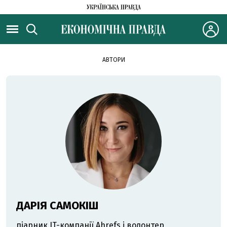
АВТОРИ
ДАРІЯ САМОКІШ
піарник IT-компанії Ahrefs і волонтер