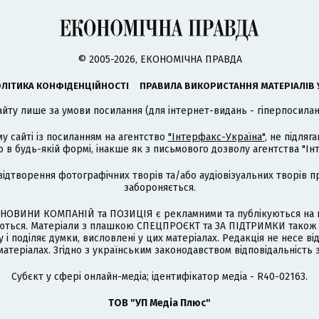
© 2005-2026, ЕКОНОМІЧНА ПРАВДА
ЛІТИКА КОНФІДЕНЦІЙНОСТІ
ПРАВИЛА ВИКОРИСТАННЯ МАТЕРІАЛІВ 
айту лише за умови посилання (для інтернет-видань - гіперпосиланн
му сайті із посиланням на агентство
"Інтерфакс-Україна"
, не підля
 будь-якій формі, інакше як з письмового дозволу агентства "Ін
відтворення фотографічних творів та/або аудіовізуальних творів п
забороняється.
НОВИНИ КОМПАНІЙ та ПОЗИЦІЯ є рекламними та публікуються на п
туються. Матеріали з плашкою СПЕЦПРОЄКТ та ЗА ПІДТРИМКИ також
 і поділяє думки, висловлені у цих матеріалах. Редакція не несе ві
атеріалах. Згідно з українським законодавством відповідальність 
Cубєкт у сфері онлайн-медіа; ідентифікатор медіа - R40-02163.
ТОВ "УП Медіа Плюс"