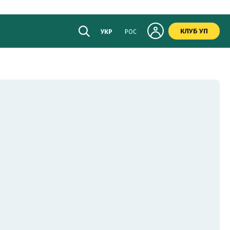
КЛУБ УП
УКР
РОС