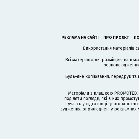
РЕКЛАМА НА САЙТІ
ПРО ПРОЄКТ
ПО
Використання матеріалів с
Всі матеріали, які розміщені на цьо
розповсюдженню в
Будь-яке копіювання, передрук та 
Матеріали з плашкою PROMOTED, 
поділяти погляди, які в них промо
участь у підготовці цього контенту
судження, оприлюднені у рекламних м