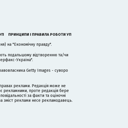
УП
ПРИНЦИПИ І ПРАВИЛА РОБОТИ УП
я) на "Економічну правду".
гають подальшому відтворенню та/чи
терфакс-Україна".
равовласника Getty Images - суворо
равах реклами. Редакція може не
 є рекламними, проте редакція бере
дповідальності за факти та оціночні
за зміст реклами несе рекламодавець.