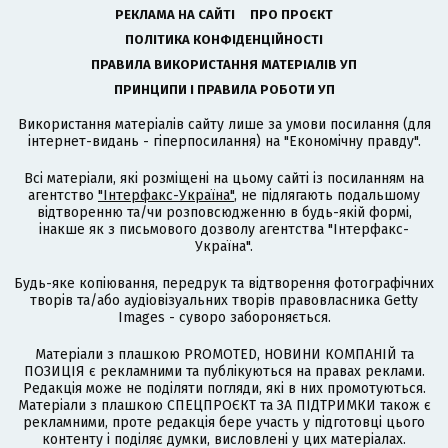
РЕКЛАМА НА САЙТІ
ПРО ПРОЄКТ
ПОЛІТИКА КОНФІДЕНЦІЙНОСТІ
ПРАВИЛА ВИКОРИСТАННЯ МАТЕРІАЛІВ УП
ПРИНЦИПИ І ПРАВИЛА РОБОТИ УП
Використання матеріалів сайту лише за умови посилання (для
інтернет-видань - гіперпосилання) на "Економічну правду".
Всі матеріали, які розміщені на цьому сайті із посиланням на
агентство
"Інтерфакс-Україна"
, не підлягають подальшому
відтворенню та/чи розповсюдженню в будь-якій формі,
інакше як з письмового дозволу агентства "Інтерфакс-
Україна".
Будь-яке копіювання, передрук та відтворення фотографічних
творів та/або аудіовізуальних творів правовласника Getty
Images - суворо забороняється.
Матеріали з плашкою PROMOTED, НОВИНИ КОМПАНІЙ та
ПОЗИЦІЯ є рекламними та публікуються на правах реклами.
Редакція може не поділяти погляди, які в них промотуються.
Матеріали з плашкою СПЕЦПРОЄКТ та ЗА ПІДТРИМКИ також є
рекламними, проте редакція бере участь у підготовці цього
контенту і поділяє думки, висловлені у цих матеріалах.