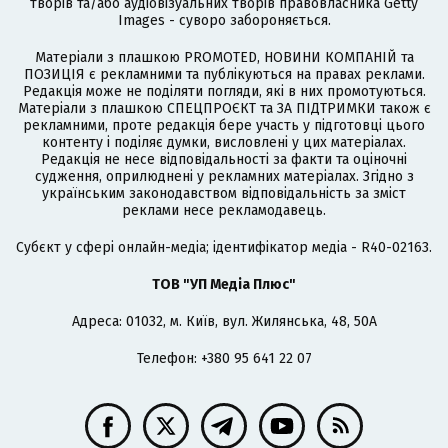
творів та/або аудіовізуальних творів правовласника Getty
Images - суворо забороняється.
Матеріали з плашкою PROMOTED, НОВИНИ КОМПАНІЙ та
ПОЗИЦІЯ є рекламними та публікуються на правах реклами.
Редакція може не поділяти погляди, які в них промотуються.
Матеріали з плашкою СПЕЦПРОЄКТ та ЗА ПІДТРИМКИ також є
рекламними, проте редакція бере участь у підготовці цього
контенту і поділяє думки, висловлені у цих матеріалах.
Редакція не несе відповідальності за факти та оціночні
судження, оприлюднені у рекламних матеріалах. Згідно з
українським законодавством відповідальність за зміст
реклами несе рекламодавець.
Cубєкт у сфері онлайн-медіа; ідентифікатор медіа - R40-02163.
ТОВ "УП Медіа Плюс"
Адреса: 01032, м. Київ, вул. Жилянська, 48, 50А
Телефон: +380 95 641 22 07