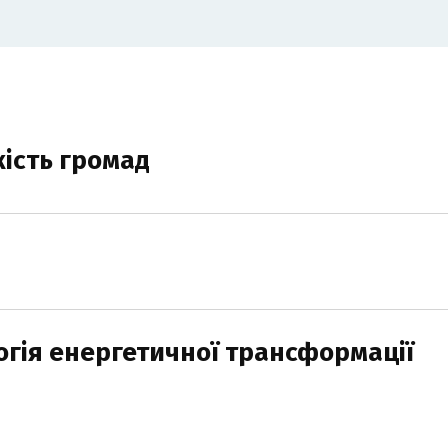
кість громад
огія енергетичної трансформації