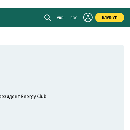
КЛУБ УП
УКР
РОС
резидент Energy Club