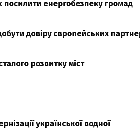
к посилити енергобезпеку громад
здобути довіру європейських партне
сталого розвитку міст
рнізації української водної