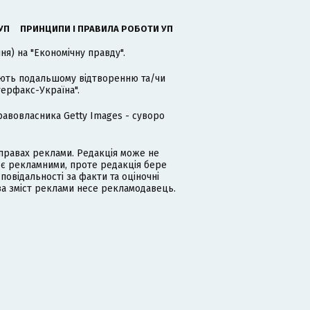
УП
ПРИНЦИПИ І ПРАВИЛА РОБОТИ УП
я) на "Економічну правду".
гають подальшому відтворенню та/чи
терфакс-Україна".
равовласника Getty Images - суворо
равах реклами. Редакція може не
 є рекламними, проте редакція бере
дповідальності за факти та оціночні
за зміст реклами несе рекламодавець.