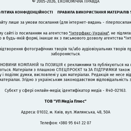
© 2005-2026, ЕКОНОМІЧНА ПРАВДА
ЛІТИКА КОНФІДЕНЦІЙНОСТІ
ПРАВИЛА ВИКОРИСТАННЯ МАТЕРІАЛІВ 
айту лише за умови посилання (для інтернет-видань - гіперпосиланн
му сайті із посиланням на агентство
"Інтерфакс-Україна"
, не підля
 будь-якій формі, інакше як з письмового дозволу агентства "Ін
відтворення фотографічних творів та/або аудіовізуальних творів п
забороняється.
НОВИНИ КОМПАНІЙ та ПОЗИЦІЯ є рекламними та публікуються на п
туються. Матеріали з плашкою СПЕЦПРОЄКТ та ЗА ПІДТРИМКИ також
 і поділяє думки, висловлені у цих матеріалах. Редакція не несе ві
атеріалах. Згідно з українським законодавством відповідальність 
Cубєкт у сфері онлайн-медіа; ідентифікатор медіа - R40-02163.
ТОВ "УП Медіа Плюс"
Адреса: 01032, м. Київ, вул. Жилянська, 48, 50А
Телефон: +380 95 641 22 07