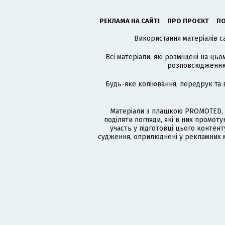
РЕКЛАМА НА САЙТІ
ПРО ПРОЄКТ
ПО
Використання матеріалів с
Всі матеріали, які розміщені на цьо
розповсюдженню в
Будь-яке копіювання, передрук та 
Матеріали з плашкою PROMOTED, 
поділяти погляди, які в них промо
участь у підготовці цього контенту
судження, оприлюднені у рекламних м