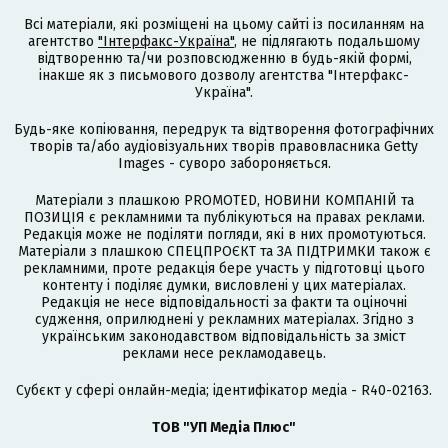
Всі матеріали, які розміщені на цьому сайті із посиланням на
агентство
"Інтерфакс-Україна"
, не підлягають подальшому
відтворенню та/чи розповсюдженню в будь-якій формі,
інакше як з письмового дозволу агентства "Інтерфакс-
Україна".
Будь-яке копіювання, передрук та відтворення фотографічних
творів та/або аудіовізуальних творів правовласника Getty
Images - суворо забороняється.
Матеріали з плашкою PROMOTED, НОВИНИ КОМПАНІЙ та
ПОЗИЦІЯ є рекламними та публікуються на правах реклами.
Редакція може не поділяти погляди, які в них промотуються.
Матеріали з плашкою СПЕЦПРОЄКТ та ЗА ПІДТРИМКИ також є
рекламними, проте редакція бере участь у підготовці цього
контенту і поділяє думки, висловлені у цих матеріалах.
Редакція не несе відповідальності за факти та оціночні
судження, оприлюднені у рекламних матеріалах. Згідно з
українським законодавством відповідальність за зміст
реклами несе рекламодавець.
Cубєкт у сфері онлайн-медіа; ідентифікатор медіа - R40-02163.
ТОВ "УП Медіа Плюс"