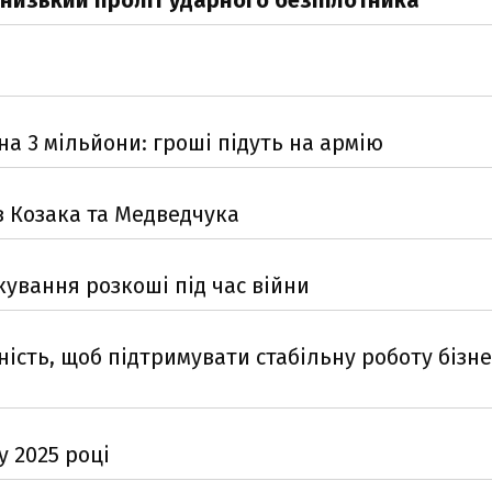
 низький проліт ударного безпілотника
а 3 мільйони: гроші підуть на армію
 Козака та Медведчука
ування розкоші під час війни
сть, щоб підтримувати стабільну роботу бізне
у 2025 році