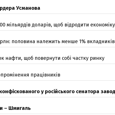
ярдера Усманова
0 мільярдів доларів, щоб відродити економіку
3 трлн: половина належить менше 1% вкладників
ок нафти, щоб повернути собі частку ринку
опромінення працівників
 конфіскованого у російського сенатора заво
ки – Шмигаль