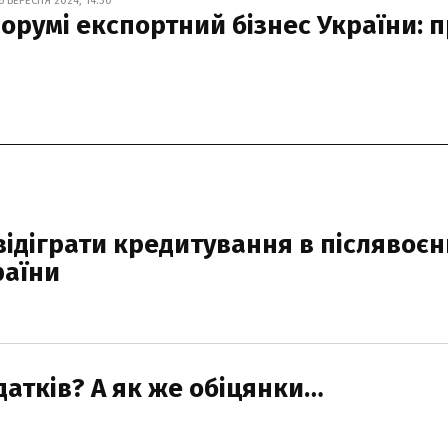
 ВЕРЕСНЯ 2024, 14:30
форумі експортний бізнес України: 
відіграти кредитування в післявоє
раїни
атків? А як же обіцянки…