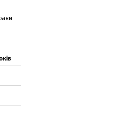
рави
оків