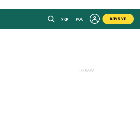
КЛУБ УП
УКР
РОС
РЕКЛАМА: