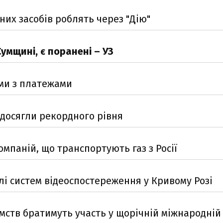
них засобів роблять через "Дію"
умщині, є поранені – УЗ
еми з платежами
 досягли рекордного рівня
омпаній, що транспортують газ з Росії
і систем відеоспостереження у Кривому Розі
ємств братимуть участь у щорічній міжнародній