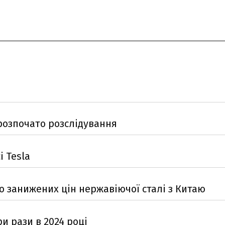
розпочато розслідування
і Tesla
о занижених цін нержавіючої сталі з Китаю
и рази в 2024 році