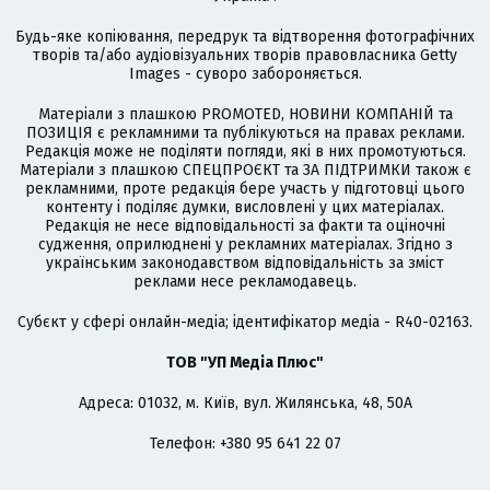
Будь-яке копіювання, передрук та відтворення фотографічних
творів та/або аудіовізуальних творів правовласника Getty
Images - суворо забороняється.
Матеріали з плашкою PROMOTED, НОВИНИ КОМПАНІЙ та
ПОЗИЦІЯ є рекламними та публікуються на правах реклами.
Редакція може не поділяти погляди, які в них промотуються.
Матеріали з плашкою СПЕЦПРОЄКТ та ЗА ПІДТРИМКИ також є
рекламними, проте редакція бере участь у підготовці цього
контенту і поділяє думки, висловлені у цих матеріалах.
Редакція не несе відповідальності за факти та оціночні
судження, оприлюднені у рекламних матеріалах. Згідно з
українським законодавством відповідальність за зміст
реклами несе рекламодавець.
Cубєкт у сфері онлайн-медіа; ідентифікатор медіа - R40-02163.
ТОВ "УП Медіа Плюс"
Адреса: 01032, м. Київ, вул. Жилянська, 48, 50А
Телефон: +380 95 641 22 07