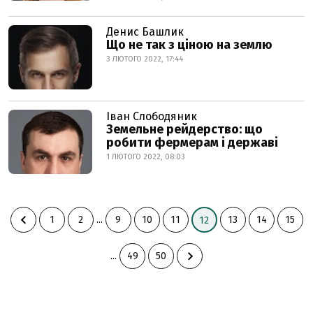
Денис Башлик
Що не так з ціною на землю
3 ЛЮТОГО 2022, 17:44
Іван Слободяник
Земельне рейдерство: що
робити фермерам і державі
1 ЛЮТОГО 2022, 08:03
1
2
...
9
10
11
13
14
15
12
...
49
50