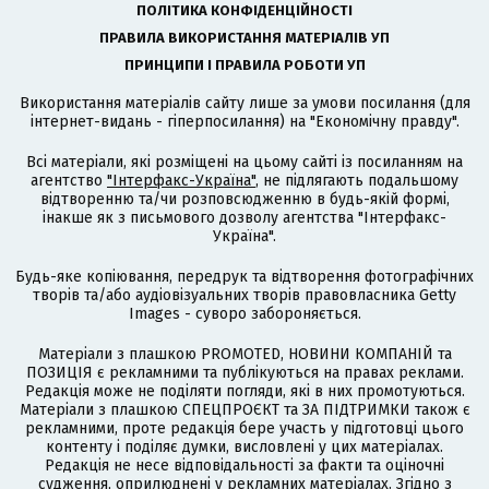
ПОЛІТИКА КОНФІДЕНЦІЙНОСТІ
ПРАВИЛА ВИКОРИСТАННЯ МАТЕРІАЛІВ УП
ПРИНЦИПИ І ПРАВИЛА РОБОТИ УП
Використання матеріалів сайту лише за умови посилання (для
інтернет-видань - гіперпосилання) на "Економічну правду".
Всі матеріали, які розміщені на цьому сайті із посиланням на
агентство
"Інтерфакс-Україна"
, не підлягають подальшому
відтворенню та/чи розповсюдженню в будь-якій формі,
інакше як з письмового дозволу агентства "Інтерфакс-
Україна".
Будь-яке копіювання, передрук та відтворення фотографічних
творів та/або аудіовізуальних творів правовласника Getty
Images - суворо забороняється.
Матеріали з плашкою PROMOTED, НОВИНИ КОМПАНІЙ та
ПОЗИЦІЯ є рекламними та публікуються на правах реклами.
Редакція може не поділяти погляди, які в них промотуються.
Матеріали з плашкою СПЕЦПРОЄКТ та ЗА ПІДТРИМКИ також є
рекламними, проте редакція бере участь у підготовці цього
контенту і поділяє думки, висловлені у цих матеріалах.
Редакція не несе відповідальності за факти та оціночні
судження, оприлюднені у рекламних матеріалах. Згідно з