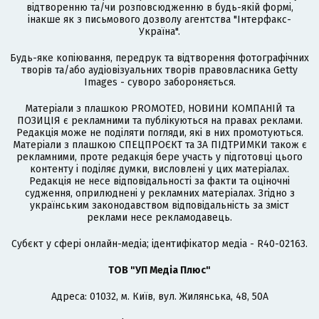
відтворенню та/чи розповсюдженню в будь-якій формі,
інакше як з письмового дозволу агентства "Інтерфакс-
Україна".
Будь-яке копіювання, передрук та відтворення фотографічних
творів та/або аудіовізуальних творів правовласника Getty
Images - суворо забороняється.
Матеріали з плашкою PROMOTED, НОВИНИ КОМПАНІЙ та
ПОЗИЦІЯ є рекламними та публікуються на правах реклами.
Редакція може не поділяти погляди, які в них промотуються.
Матеріали з плашкою СПЕЦПРОЄКТ та ЗА ПІДТРИМКИ також є
рекламними, проте редакція бере участь у підготовці цього
контенту і поділяє думки, висловлені у цих матеріалах.
Редакція не несе відповідальності за факти та оціночні
судження, оприлюднені у рекламних матеріалах. Згідно з
українським законодавством відповідальність за зміст
реклами несе рекламодавець.
Cубєкт у сфері онлайн-медіа; ідентифікатор медіа - R40-02163.
ТОВ "УП Медіа Плюс"
Адреса: 01032, м. Київ, вул. Жилянська, 48, 50А