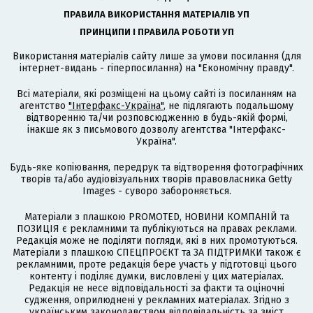
ПРАВИЛА ВИКОРИСТАННЯ МАТЕРІАЛІВ УП
ПРИНЦИПИ І ПРАВИЛА РОБОТИ УП
Використання матеріалів сайту лише за умови посилання (для
інтернет-видань - гіперпосилання) на "Економічну правду".
Всі матеріали, які розміщені на цьому сайті із посиланням на
агентство
"Інтерфакс-Україна"
, не підлягають подальшому
відтворенню та/чи розповсюдженню в будь-якій формі,
інакше як з письмового дозволу агентства "Інтерфакс-
Україна".
Будь-яке копіювання, передрук та відтворення фотографічних
творів та/або аудіовізуальних творів правовласника Getty
Images - суворо забороняється.
Матеріали з плашкою PROMOTED, НОВИНИ КОМПАНІЙ та
ПОЗИЦІЯ є рекламними та публікуються на правах реклами.
Редакція може не поділяти погляди, які в них промотуються.
Матеріали з плашкою СПЕЦПРОЄКТ та ЗА ПІДТРИМКИ також є
рекламними, проте редакція бере участь у підготовці цього
контенту і поділяє думки, висловлені у цих матеріалах.
Редакція не несе відповідальності за факти та оціночні
судження, оприлюднені у рекламних матеріалах. Згідно з
українським законодавством відповідальність за зміст