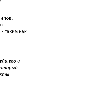
чипов,
ию
- таким как
ейшего и
который,
укты