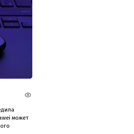
едила
awei может
ного