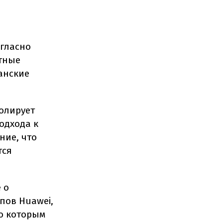
огласно
тные
анские
олирует
одхода к
ние, что
тся
 о
пов Huawei,
но которым