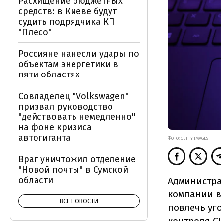
Расхищение бюджетных
средств: в Киеве будут
судить подрядчика КП
"Плесо"
Россияне нанесли удары по
объектам энергетики в
пяти областях
Совладелец "Volkswagen"
призвал руководство
"действовать немедленно"
на фоне кризиса
автогиганта
ФОТО: GETTY IMAGES
Враг уничтожил отделение
"Новой почты" в Сумской
области
Администра
компании в
ВСЕ НОВОСТИ
повлечь уг
контроля С