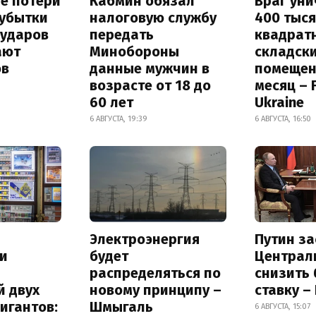
е потери
Кабмин обязал
Враг ун
 убытки
налоговую службу
400 тыс
 ударов
передать
квадрат
ают
Минобороны
складск
ов
данные мужчин в
помещен
возрасте от 18 до
месяц – 
60 лет
Ukraine
6 АВГУСТА, 19:39
6 АВГУСТА, 16:50
Электроэнергия
Путин за
и
будет
Централ
распределяться по
снизить
й двух
новому принципу –
ставку –
игантов:
Шмыгаль
6 АВГУСТА, 15:07