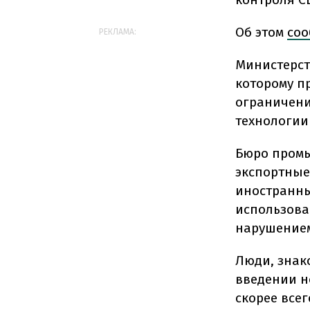
Об этом
соо
РЕКЛАМА:
Министерст
которому п
ограничени
технологии
Бюро промы
экспортные
иностранны
использова
нарушением
Люди, знако
введении н
скорее все