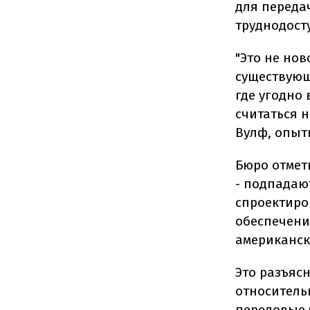
для переда
труднодост
"Это не но
существующ
где угодно
считаться 
Вулф, опыт
Бюро отмети
- подпадают
спроектиро
обеспечени
американск
Это разъяс
относитель
передовые 