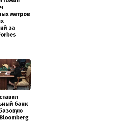
ичтожил
яч
ных метров
их
ий за
Forbes
ставил
ьный банк
 базовую
 Bloomberg