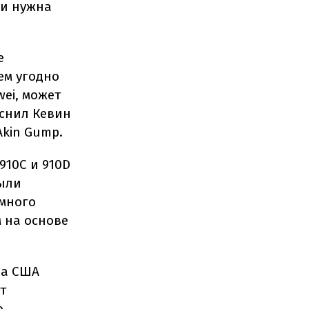
ии нужна
е
ем угодно
ei, может
яснил Кевин
kin Gump.
910C и 910D
были
много
 на основе
ва США
т
о