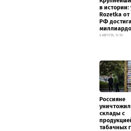
Крупнейши
в истории:
Rozetka от
РФ достиг
миллиард
6 АВГУСТА, 12:10
Россияне
уничтожил
склады с
продукцие
табачных г