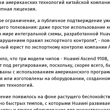
чи американских технологий китайской компан
упная лицензия.
вое ограничение, а публичное подтверждение уж
его толкования: даже простое использование к
 в мире интегральной схемы, разработанной Huaw
нарушением правил экспортного контроля", - по
ный юрист по экспортному контролю компании A
ло, что три модели чипов - Huawei Ascend 910B, 
 под регулирование, поскольку, скорее всего, 
ваны с использованием американского програм
я или изготовлены на оборудовании, созданном
их технологий.
нение появилось на фоне растущего беспокойст
но быстрых темпов, с которыми Huawei развивае
чипы и другое оборудование для искусственног