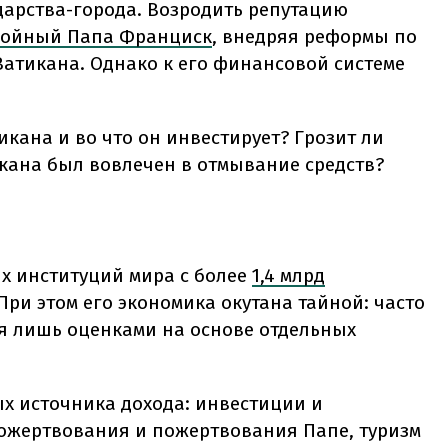
арства-города. Возродить репутацию
койный Папа Франциск
, внедряя реформы по
атикана. Однако к его финансовой системе
икана и во что он инвестирует? Грозит ли
икана был вовлечен в отмывание средств?
х институций мира с более
1,4 млрд
При этом его экономика окутана тайной: часто
я лишь оценками на основе отдельных
х источника дохода: инвестиции и
ожертвования и пожертвования Папе, туризм