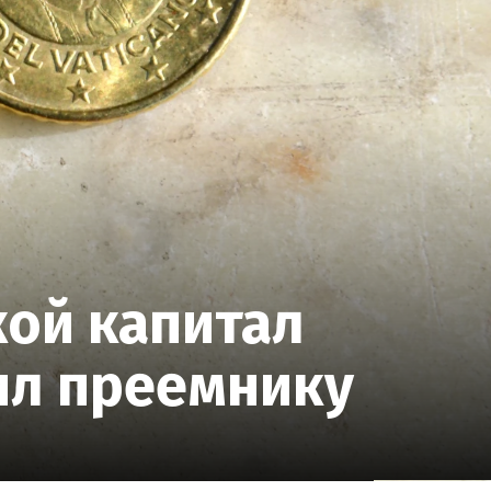
кой капитал
ил преемнику